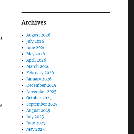
Archives
August 2026
n
July 2026
June 2026
May 2026
April 2026
March 2026
February 2026
January 2026
December 2025
November 2025
October 2025
a
September 2025
August 2025
July 2025
June 2025
May 2025