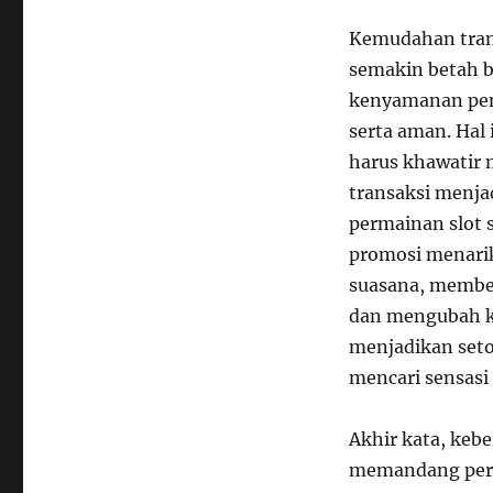
Kemudahan tran
semakin betah b
kenyamanan pen
serta aman. Hal
harus khawatir 
transaksi menja
permainan slot 
promosi menari
suasana, member
dan mengubah k
menjadikan seto
mencari sensasi
Akhir kata, keb
memandang perma