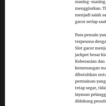
masing-masing,
Maksimal
menggiurkan. T
menjadi salah s
gacor setiap saat
Para pemain ya
terpesona dengan
Slot gacor menj
jackpot besar ki
Keberanian dan 
kemenangan mak
dibutuhkan untu
permainan yang
tetap segar, ti
layanan pelangg
didukung penuh 