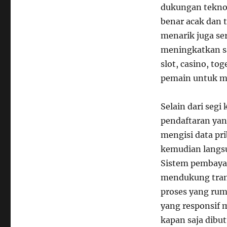
dukungan teknol
benar acak dan 
menarik juga se
meningkatkan sa
slot, casino, to
pemain untuk me
Selain dari seg
pendaftaran yan
mengisi data pri
kemudian langsu
Sistem pembayar
mendukung trans
proses yang rumi
yang responsif
kapan saja dibu