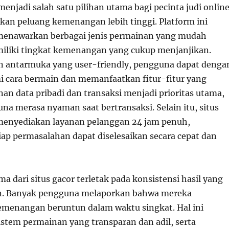
enjadi salah satu pilihan utama bagi pecinta judi onlin
an peluang kemenangan lebih tinggi. Platform ini
 menawarkan berbagai jenis permainan yang mudah
iliki tingkat kemenangan yang cukup menjanjikan.
 antarmuka yang user-friendly, pengguna dapat denga
 cara bermain dan memanfaatkan fitur-fitur yang
an data pribadi dan transaksi menjadi prioritas utama,
na merasa nyaman saat bertransaksi. Selain itu, situs
menyediakan layanan pelanggan 24 jam penuh,
ap permasalahan dapat diselesaikan secara cepat dan
 dari situs gacor terletak pada konsistensi hasil yang
. Banyak pengguna melaporkan bahwa mereka
menangan beruntun dalam waktu singkat. Hal ini
istem permainan yang transparan dan adil, serta