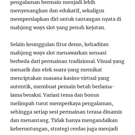
pengalaman bermain menjadi lebih
menyenangkan dan edukatif, sekaligus
mempersiapkan diri untuk tantangan nyata di
mahjong ways slot yang penuh kejutan.
Selain keunggulan fitur demo, kehadiran
mahjong ways slot menawarkan sensasi
berbeda dari permainan tradisional. Visual yang
menarik dan efek suara yang memikat
menciptakan suasana kasino virtual yang
autentik, membuat pemain betah berlama-
lama beraksi. Variasi tema dan bonus
melimpah turut memperkaya pengalaman,
sehingga setiap sesi permainan terasa dinamis
dan menantang. Tidak hanya mengandalkan
keberuntungan, strategi cerdas juga menjadi