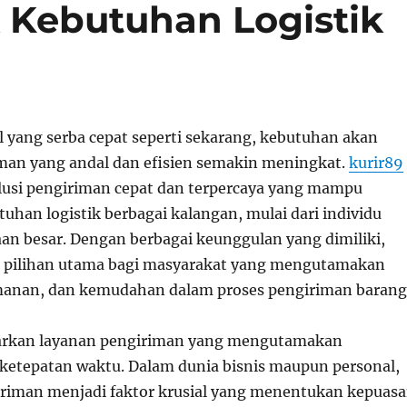
 Kebutuhan Logistik
l yang serba cepat seperti sekarang, kebutuhan akan
man yang andal dan efisien semakin meningkat.
kurir89
olusi pengiriman cepat dan terpercaya yang mampu
han logistik berbagai kalangan, mulai dari individu
an besar. Dengan berbagai keunggulan yang dimiliki,
i pilihan utama bagi masyarakat yang mengutamakan
manan, dan kemudahan dalam proses pengiriman barang
rkan layanan pengiriman yang mengutamakan
 ketepatan waktu. Dalam dunia bisnis maupun personal,
riman menjadi faktor krusial yang menentukan kepuas