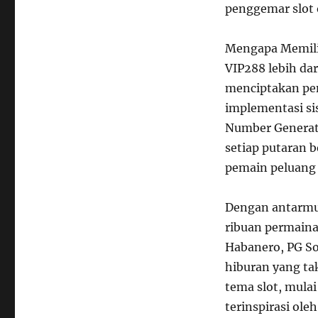
penggemar slot o
Mengapa Memili
VIP288 lebih dar
menciptakan pe
implementasi s
Number Generato
setiap putaran 
pemain peluang
Dengan antarmu
ribuan permainan
Habanero, PG So
hiburan yang ta
tema slot, mulai
terinspirasi ole