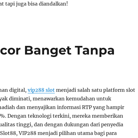
 tapi juga bisa diandalkan!
acor Banget Tanpa
an digital,
vip288 slot
menjadi salah satu platform slot
nyak diminati, menawarkan kemudahan untuk
diah dan menyajikan informasi RTP yang hampir
%. Dengan teknologi terkini, mereka memberikan
alitas tinggi, dan dengan dukungan dari penyedia
 Slot88, VIP288 menjadi pilihan utama bagi para