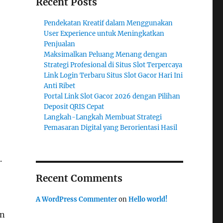
Recent Posts
Pendekatan Kreatif dalam Menggunakan
User Experience untuk Meningkatkan
Penjualan
Maksimalkan Peluang Menang dengan
Strategi Profesional di Situs Slot Terpercaya
Link Login Terbaru Situs Slot Gacor Hari Ini
Anti Ribet
Portal Link Slot Gacor 2026 dengan Pilihan
Deposit QRIS Cepat
Langkah-Langkah Membuat Strategi
Pemasaran Digital yang Berorientasi Hasil
.
Recent Comments
A WordPress Commenter
on
Hello world!
an