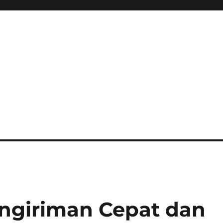
Pengiriman Cepat dan