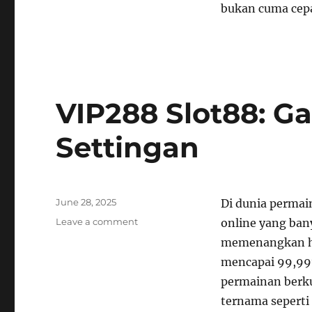
bukan cuma cepat
VIP288 Slot88: G
Settingan
Posted
June 28, 2025
Di dunia permain
on
on
Leave a comment
online yang ba
VIP288
memenangkan ha
Slot88:
mencapai 99,99
Gacor
Banget
permainan berku
Tanpa
ternama seperti
Settingan