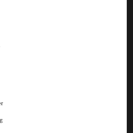
m
er
ng