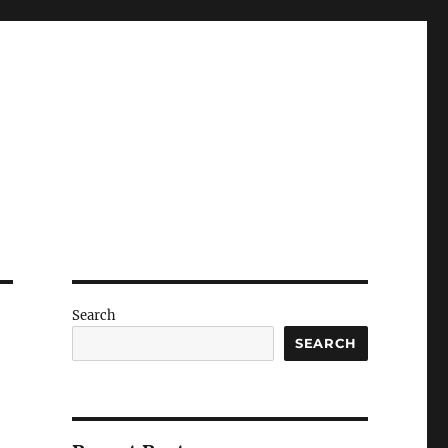
Search
SEARCH