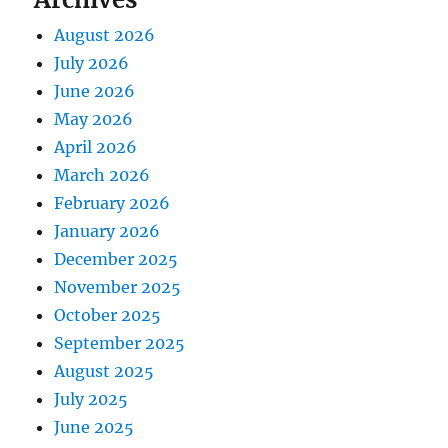
August 2026
July 2026
June 2026
May 2026
April 2026
March 2026
February 2026
January 2026
December 2025
November 2025
October 2025
September 2025
August 2025
July 2025
June 2025