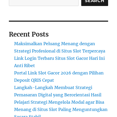
SEARCH
Recent Posts
Maksimalkan Peluang Menang dengan
Strategi Profesional di Situs Slot Terpercaya
Link Login Terbaru Situs Slot Gacor Hari Ini
Anti Ribet
Portal Link Slot Gacor 2026 dengan Pilihan
Deposit QRIS Cepat
Langkah-Langkah Membuat Strategi
Pemasaran Digital yang Berorientasi Hasil
Pelajari Strategi Mengelola Modal agar Bisa
Menang di Situs Slot Paling Menguntungkan
Secara Stabil