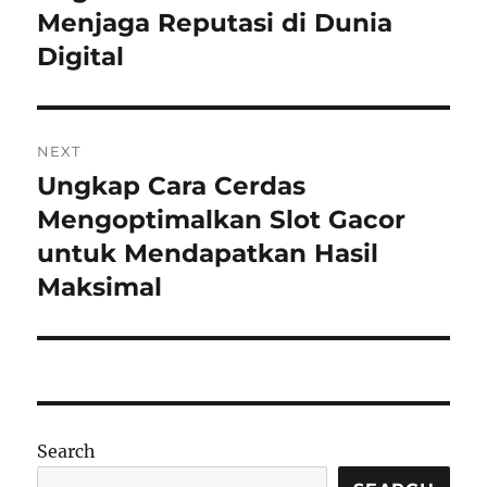
post:
Menjaga Reputasi di Dunia
Digital
NEXT
Ungkap Cara Cerdas
Next
post:
Mengoptimalkan Slot Gacor
untuk Mendapatkan Hasil
Maksimal
Search