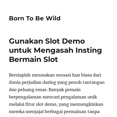
Born To Be Wild
Gunakan Slot Demo
untuk Mengasah Insting
Bermain Slot
Bersiaplah merasakan sensasi luar biasa dari
dunia perjudian daring yang penuh tantangan
dan peluang emas. Banyak pemain
berpengalaman mencari pengalaman unik
melalui fitur slot demo, yang memungkinkan
mereka menjajal berbagai permainan tanpa