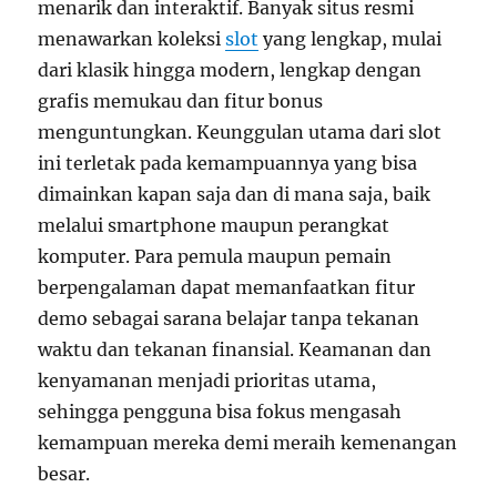
menarik dan interaktif. Banyak situs resmi
menawarkan koleksi
slot
yang lengkap, mulai
dari klasik hingga modern, lengkap dengan
grafis memukau dan fitur bonus
menguntungkan. Keunggulan utama dari slot
ini terletak pada kemampuannya yang bisa
dimainkan kapan saja dan di mana saja, baik
melalui smartphone maupun perangkat
komputer. Para pemula maupun pemain
berpengalaman dapat memanfaatkan fitur
demo sebagai sarana belajar tanpa tekanan
waktu dan tekanan finansial. Keamanan dan
kenyamanan menjadi prioritas utama,
sehingga pengguna bisa fokus mengasah
kemampuan mereka demi meraih kemenangan
besar.