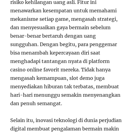
risiko kehilangan uang asli. Fitur ini
menawarkan kesempatan untuk memahami
mekanisme setiap game, mengasah strategi,
dan menyesuaikan gaya bermain sebelum
benar-benar bertaruh dengan uang
sungguhan. Dengan begitu, para penggemar
bisa menambah kepercayaan diri saat
menghadapi tantangan nyata di platform
casino online favorit mereka. Tidak hanya
mengasah kemampuan, slot demo juga
menyediakan hiburan tak terbatas, membuat
hari-hari menunggu semakin menyenangkan
dan penuh semangat.
Selain itu, inovasi teknologi di dunia perjudian
digital membuat pengalaman bermain makin