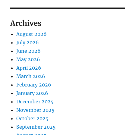
Archives
August 2026
July 2026
June 2026
May 2026
April 2026
March 2026
February 2026
January 2026
December 2025
November 2025
October 2025
September 2025