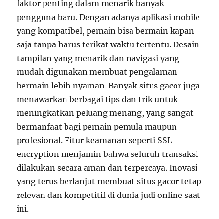
faktor penting dalam menarik banyak
pengguna baru. Dengan adanya aplikasi mobile
yang kompatibel, pemain bisa bermain kapan
saja tanpa harus terikat waktu tertentu. Desain
tampilan yang menarik dan navigasi yang
mudah digunakan membuat pengalaman
bermain lebih nyaman. Banyak situs gacor juga
menawarkan berbagai tips dan trik untuk
meningkatkan peluang menang, yang sangat
bermanfaat bagi pemain pemula maupun
profesional. Fitur keamanan seperti SSL
encryption menjamin bahwa seluruh transaksi
dilakukan secara aman dan terpercaya. Inovasi
yang terus berlanjut membuat situs gacor tetap
relevan dan kompetitif di dunia judi online saat
ini.