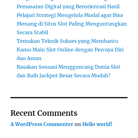
Pemasaran Digital yang Berorientasi Hasil
Pelajari Strategi Mengelola Modal agar Bisa
Menang di Situs Slot Paling Menguntungkan
Secara Stabil
Temukan Teknik Sukses yang Membantu
Kamu Main Slot Online dengan Percaya Diri
dan Aman
Rasakan Sensasi Mengguncang Dunia Slot
dan Raih Jackpot Besar Secara Mudah!
Recent Comments
A WordPress Commenter
on
Hello world!