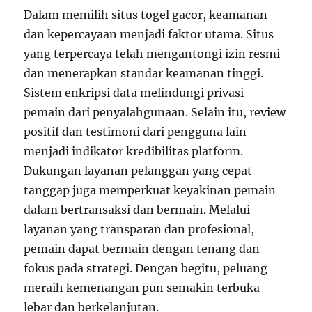
Dalam memilih situs togel gacor, keamanan
dan kepercayaan menjadi faktor utama. Situs
yang terpercaya telah mengantongi izin resmi
dan menerapkan standar keamanan tinggi.
Sistem enkripsi data melindungi privasi
pemain dari penyalahgunaan. Selain itu, review
positif dan testimoni dari pengguna lain
menjadi indikator kredibilitas platform.
Dukungan layanan pelanggan yang cepat
tanggap juga memperkuat keyakinan pemain
dalam bertransaksi dan bermain. Melalui
layanan yang transparan dan profesional,
pemain dapat bermain dengan tenang dan
fokus pada strategi. Dengan begitu, peluang
meraih kemenangan pun semakin terbuka
lebar dan berkelanjutan.