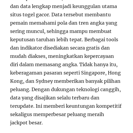
dan data lengkap menjadi keunggulan utama
situs togel gacor. Data tersebut membantu
pemain memahami pola dan tren angka yang
sering muncul, sehingga mampu membuat
keputusan taruhan lebih tepat. Berbagai tools
dan indikator disediakan secara gratis dan
mudah diakses, meningkatkan kepercayaan
diri dalam memasang angka. Tidak hanya itu,
keberagaman pasaran seperti Singapore, Hong
Kong, dan Sydney memberikan banyak pilihan
peluang. Dengan dukungan teknologi canggih,
data yang disajikan selalu terbaru dan
terupdate. Ini memberi keuntungan kompetitif
sekaligus memperbesar peluang meraih
jackpot besar.