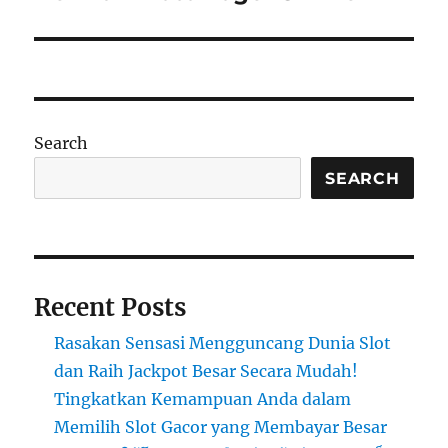
Search
SEARCH
Recent Posts
Rasakan Sensasi Mengguncang Dunia Slot
dan Raih Jackpot Besar Secara Mudah!
Tingkatkan Kemampuan Anda dalam
Memilih Slot Gacor yang Membayar Besar