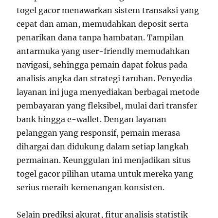
togel gacor menawarkan sistem transaksi yang
cepat dan aman, memudahkan deposit serta
penarikan dana tanpa hambatan. Tampilan
antarmuka yang user-friendly memudahkan
navigasi, sehingga pemain dapat fokus pada
analisis angka dan strategi taruhan. Penyedia
layanan ini juga menyediakan berbagai metode
pembayaran yang fleksibel, mulai dari transfer
bank hingga e-wallet. Dengan layanan
pelanggan yang responsif, pemain merasa
dihargai dan didukung dalam setiap langkah
permainan. Keunggulan ini menjadikan situs
togel gacor pilihan utama untuk mereka yang
serius meraih kemenangan konsisten.
Selain prediksi akurat, fitur analisis statistik