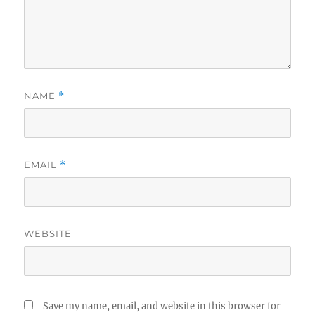
NAME
*
EMAIL
*
WEBSITE
Save my name, email, and website in this browser for