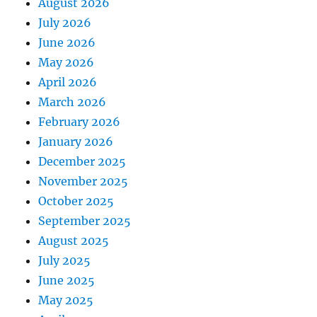
August 2026
July 2026
June 2026
May 2026
April 2026
March 2026
February 2026
January 2026
December 2025
November 2025
October 2025
September 2025
August 2025
July 2025
June 2025
May 2025