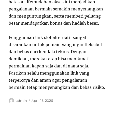
batasan. Kemudahan akses ini menjadikan
pengalaman bermain semakin menyenangkan
dan menguntungkan, serta memberi peluang
besar mendapatkan bonus dan hadiah besar.
Penggunaan link slot alternatif sangat
disarankan untuk pemain yang ingin fleksibel
dan bebas dari kendala teknis. Dengan
demikian, mereka tetap bisa menikmati
permainan kapan saja dan di mana saja.
Pastikan selalu menggunakan link yang
terpercaya dan aman agar pengalaman
bermain tetap menyenangkan dan bebas risiko.
Author
Posted
admin
April 18, 2026
on