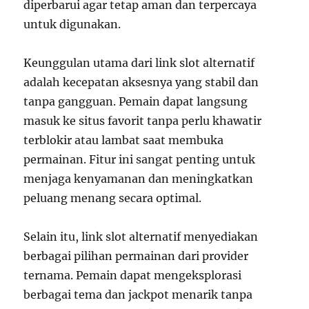
diperbarui agar tetap aman dan terpercaya
untuk digunakan.
Keunggulan utama dari link slot alternatif
adalah kecepatan aksesnya yang stabil dan
tanpa gangguan. Pemain dapat langsung
masuk ke situs favorit tanpa perlu khawatir
terblokir atau lambat saat membuka
permainan. Fitur ini sangat penting untuk
menjaga kenyamanan dan meningkatkan
peluang menang secara optimal.
Selain itu, link slot alternatif menyediakan
berbagai pilihan permainan dari provider
ternama. Pemain dapat mengeksplorasi
berbagai tema dan jackpot menarik tanpa