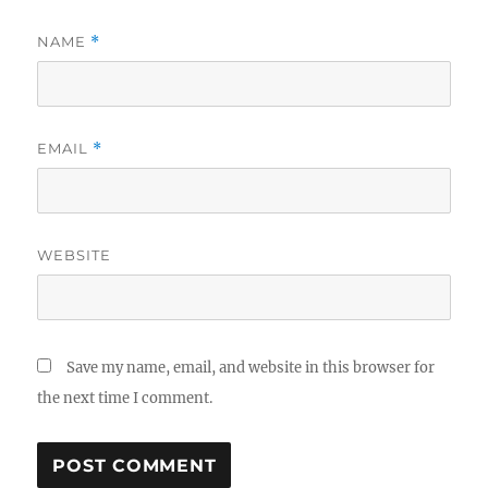
NAME
*
EMAIL
*
WEBSITE
Save my name, email, and website in this browser for
the next time I comment.