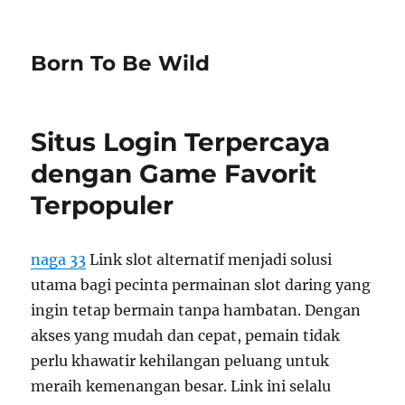
Born To Be Wild
Situs Login Terpercaya
dengan Game Favorit
Terpopuler
naga 33
Link slot alternatif menjadi solusi
utama bagi pecinta permainan slot daring yang
ingin tetap bermain tanpa hambatan. Dengan
akses yang mudah dan cepat, pemain tidak
perlu khawatir kehilangan peluang untuk
meraih kemenangan besar. Link ini selalu