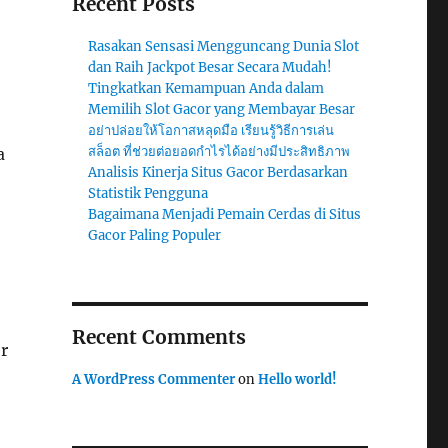
Recent Posts
Rasakan Sensasi Mengguncang Dunia Slot
dan Raih Jackpot Besar Secara Mudah!
Tingkatkan Kemampuan Anda dalam
Memilih Slot Gacor yang Membayar Besar
อย่าปล่อยให้โอกาสหลุดมือ เรียนรู้วิธีการเล่น
สล็อต ที่ช่วยต่อยอดกำไรได้อย่างมีประสิทธิภาพ
a
Analisis Kinerja Situs Gacor Berdasarkan
Statistik Pengguna
Bagaimana Menjadi Pemain Cerdas di Situs
Gacor Paling Populer
Recent Comments
r
A WordPress Commenter
on
Hello world!