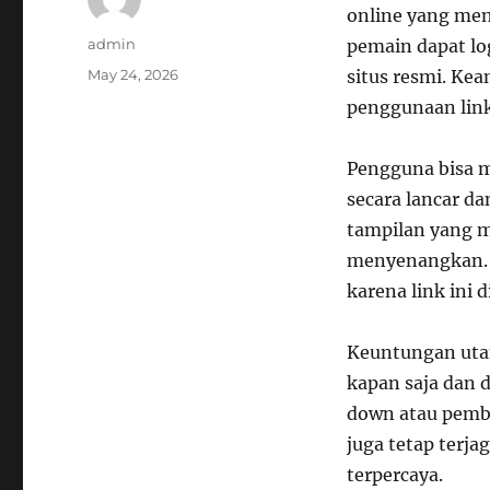
online yang men
Author
admin
pemain dapat lo
Posted
May 24, 2026
situs resmi. Ke
on
penggunaan link
Pengguna bisa m
secara lancar dan
tampilan yang 
menyenangkan. T
karena link ini 
Keuntungan utam
kapan saja dan 
down atau pemba
juga tetap terj
terpercaya.