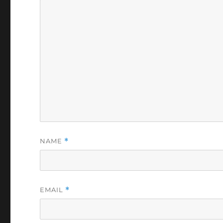
NAME
*
EMAIL
*