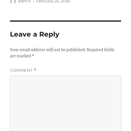
Author
Posted
admin
February 24, 2026
on
Leave a Reply
Your email address will not be published.
Required fields
are marked
*
COMMENT
*