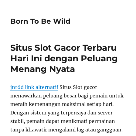
Born To Be Wild
Situs Slot Gacor Terbaru
Hari Ini dengan Peluang
Menang Nyata
jnt6d link alternatif
Situs Slot gacor
menawarkan peluang besar bagi pemain untuk
meraih kemenangan maksimal setiap hari.
Dengan sistem yang terpercaya dan server
stabil, pemain dapat menikmati permainan
tanpa khawatir mengalami lag atau gangguan.