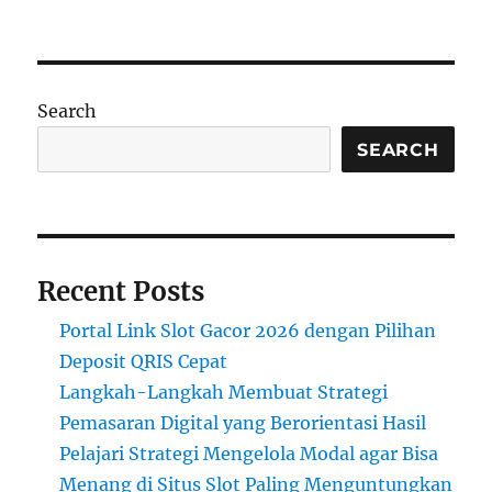
Search
SEARCH
Recent Posts
Portal Link Slot Gacor 2026 dengan Pilihan
Deposit QRIS Cepat
Langkah-Langkah Membuat Strategi
Pemasaran Digital yang Berorientasi Hasil
Pelajari Strategi Mengelola Modal agar Bisa
Menang di Situs Slot Paling Menguntungkan