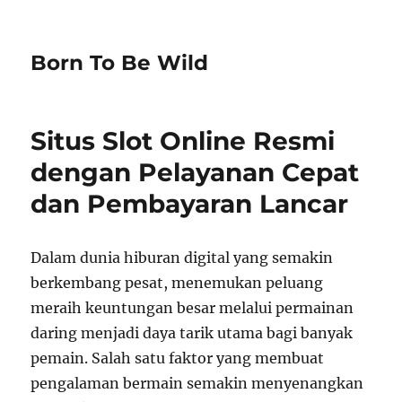
Born To Be Wild
Situs Slot Online Resmi
dengan Pelayanan Cepat
dan Pembayaran Lancar
Dalam dunia hiburan digital yang semakin
berkembang pesat, menemukan peluang
meraih keuntungan besar melalui permainan
daring menjadi daya tarik utama bagi banyak
pemain. Salah satu faktor yang membuat
pengalaman bermain semakin menyenangkan