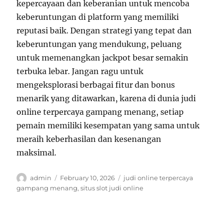
kepercayaan dan keberanian untuk mencoba
keberuntungan di platform yang memiliki
reputasi baik. Dengan strategi yang tepat dan
keberuntungan yang mendukung, peluang
untuk memenangkan jackpot besar semakin
terbuka lebar. Jangan ragu untuk
mengeksplorasi berbagai fitur dan bonus
menarik yang ditawarkan, karena di dunia judi
online terpercaya gampang menang, setiap
pemain memiliki kesempatan yang sama untuk
meraih keberhasilan dan kesenangan
maksimal.
Author
Posted
Tags
admin
February 10, 2026
judi online terpercaya
on
gampang menang
,
situs slot judi online