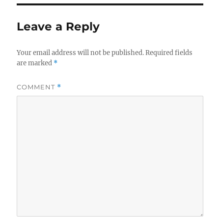
Leave a Reply
Your email address will not be published.
Required fields
are marked
*
COMMENT
*