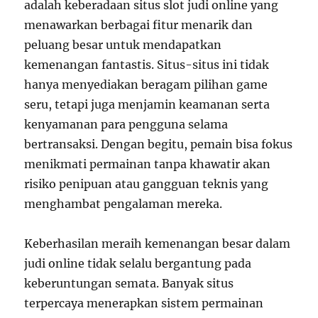
adalah keberadaan situs slot judi online yang
menawarkan berbagai fitur menarik dan
peluang besar untuk mendapatkan
kemenangan fantastis. Situs-situs ini tidak
hanya menyediakan beragam pilihan game
seru, tetapi juga menjamin keamanan serta
kenyamanan para pengguna selama
bertransaksi. Dengan begitu, pemain bisa fokus
menikmati permainan tanpa khawatir akan
risiko penipuan atau gangguan teknis yang
menghambat pengalaman mereka.
Keberhasilan meraih kemenangan besar dalam
judi online tidak selalu bergantung pada
keberuntungan semata. Banyak situs
terpercaya menerapkan sistem permainan