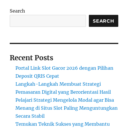
Search
SEARCH
Recent Posts
Portal Link Slot Gacor 2026 dengan Pilihan
Deposit QRIS Cepat
Langkah-Langkah Membuat Strategi
Pemasaran Digital yang Berorientasi Hasil
Pelajari Strategi Mengelola Modal agar Bisa
Menang di Situs Slot Paling Menguntungkan
Secara Stabil
Temukan Teknik Sukses yang Membantu