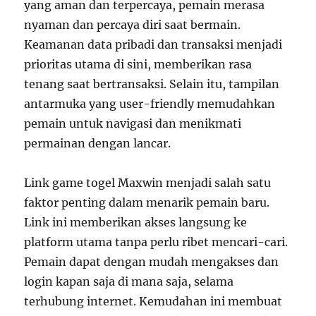
yang aman dan terpercaya, pemain merasa
nyaman dan percaya diri saat bermain.
Keamanan data pribadi dan transaksi menjadi
prioritas utama di sini, memberikan rasa
tenang saat bertransaksi. Selain itu, tampilan
antarmuka yang user-friendly memudahkan
pemain untuk navigasi dan menikmati
permainan dengan lancar.
Link game togel Maxwin menjadi salah satu
faktor penting dalam menarik pemain baru.
Link ini memberikan akses langsung ke
platform utama tanpa perlu ribet mencari-cari.
Pemain dapat dengan mudah mengakses dan
login kapan saja di mana saja, selama
terhubung internet. Kemudahan ini membuat