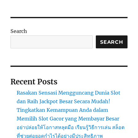
Search
SEARCH
Recent Posts
Rasakan Sensasi Mengguncang Dunia Slot
dan Raih Jackpot Besar Secara Mudah!
Tingkatkan Kemampuan Anda dalam
Memilih Slot Gacor yang Membayar Besar
อย่าปล่อยให้โอกาสหลุดมือ เรียนรู้วิธีการเล่น สล็อต
ที่ช่วยต่อยอดกำไรได้อย่างมีประสิทธิภาพ