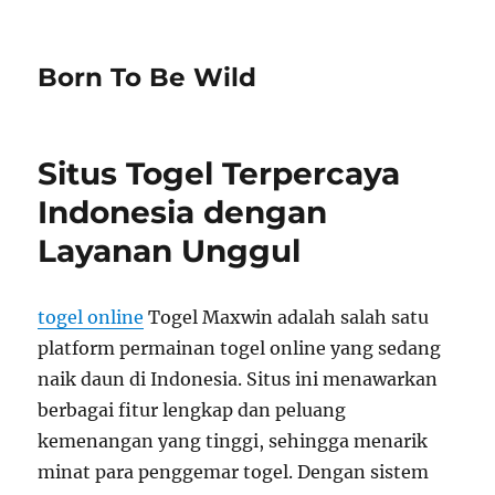
Born To Be Wild
Situs Togel Terpercaya
Indonesia dengan
Layanan Unggul
togel online
Togel Maxwin adalah salah satu
platform permainan togel online yang sedang
naik daun di Indonesia. Situs ini menawarkan
berbagai fitur lengkap dan peluang
kemenangan yang tinggi, sehingga menarik
minat para penggemar togel. Dengan sistem