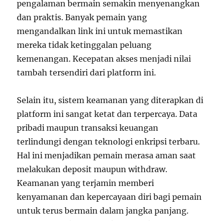
pengalaman bermain semakin menyenangkan
dan praktis. Banyak pemain yang
mengandalkan link ini untuk memastikan
mereka tidak ketinggalan peluang
kemenangan. Kecepatan akses menjadi nilai
tambah tersendiri dari platform ini.
Selain itu, sistem keamanan yang diterapkan di
platform ini sangat ketat dan terpercaya. Data
pribadi maupun transaksi keuangan
terlindungi dengan teknologi enkripsi terbaru.
Hal ini menjadikan pemain merasa aman saat
melakukan deposit maupun withdraw.
Keamanan yang terjamin memberi
kenyamanan dan kepercayaan diri bagi pemain
untuk terus bermain dalam jangka panjang.