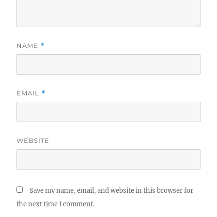
NAME
*
EMAIL
*
WEBSITE
Save my name, email, and website in this browser for
the next time I comment.