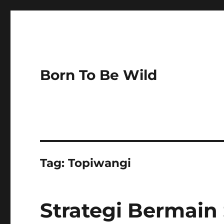
Born To Be Wild
Tag:
Topiwangi
Strategi Bermain