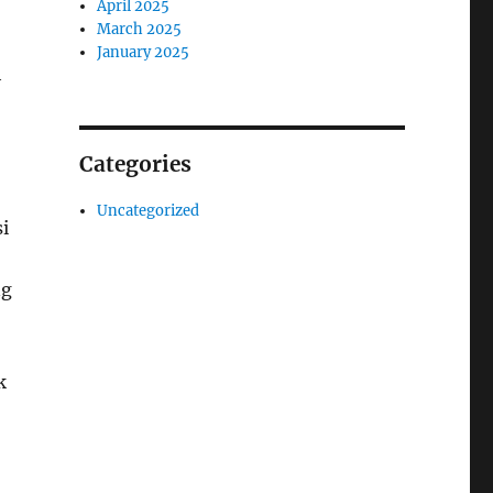
April 2025
March 2025
January 2025
h
Categories
Uncategorized
i
ng
k