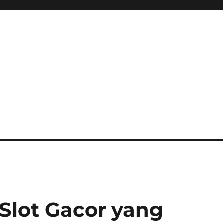
 Slot Gacor yang