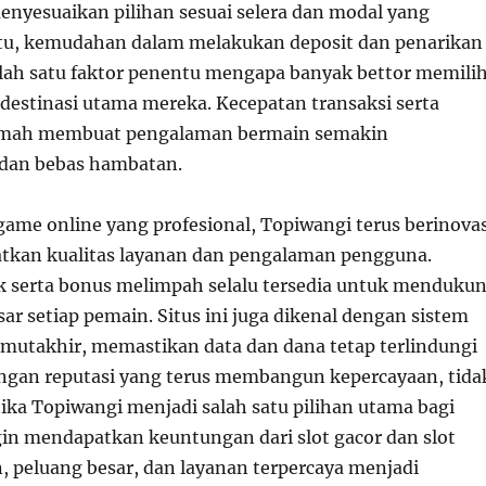
nyesuaikan pilihan sesuai selera dan modal yang
n itu, kemudahan dalam melakukan deposit dan penarikan
lah satu faktor penentu mengapa banyak bettor memili
i destinasi utama mereka. Kecepatan transaksi serta
amah membuat pengalaman bermain semakin
an bebas hambatan.
game online yang profesional, Topiwangi terus berinovas
tkan kualitas layanan dan pengalaman pengguna.
 serta bonus melimpah selalu tersedia untuk menduku
r setiap pemain. Situs ini juga dikenal dengan sistem
utakhir, memastikan data dan dana tetap terlindungi
ngan reputasi yang terus membangun kepercayaan, tida
ka Topiwangi menjadi salah satu pilihan utama bagi
in mendapatkan keuntungan dari slot gacor dan slot
n, peluang besar, dan layanan terpercaya menjadi