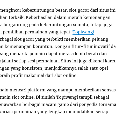
engincar keberuntungan besar, slot gacor dari situs ini
lihan terbaik. Keberhasilan dalam meraih kemenangan
ya bergantung pada keberuntungan semata, tetapi juga
an pemilihan permainan yang tepat.
Topiwangi
bagai slot gacor yang terbukti memberikan peluang
dan kemenangan beruntun. Dengan fitur-fitur inovatif d
 yang menarik, pemain dapat merasa lebih betah dan
alani setiap sesi permainan. Situs ini juga dikenal kare
gan yang konsisten, menjadikannya salah satu opsi
raih profit maksimal dari slot online.
emain mencari platform yang mampu memberikan sensas
main slot online. Di sinilah Topiwangi tampil sebagai
menawarkan berbagai macam game dari penyedia ternam
 Variasi permainan yang lengkap memudahkan setiap