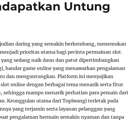
endapatkan Untung
rjudian daring yang semakin berkembang, menemukan
 menjadi prioritas utama bagi pecinta permainan slot.
 yang sedang naik daun dan patut dipertimbangkan
gi, bandar game online yang menawarkan pengalaman
ru dan menguntungkan. Platform ini menyajikan
 slot online dengan berbagai tema menarik serta fitur
, sehingga mampu menarik perhatian para pemain dari
an. Keunggulan utama dari Topiwangi terletak pada
nya yang terjamin serta layanan pelanggan yang
buat pengalaman bermain semakin nyaman dan tanpa