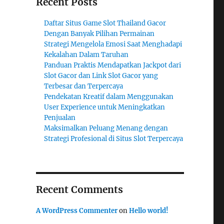
Recent Posts
Daftar Situs Game Slot Thailand Gacor
Dengan Banyak Pilihan Permainan
Strategi Mengelola Emosi Saat Menghadapi
Kekalahan Dalam Taruhan
Panduan Praktis Mendapatkan Jackpot dari
Slot Gacor dan Link Slot Gacor yang
Terbesar dan Terpercaya
Pendekatan Kreatif dalam Menggunakan
User Experience untuk Meningkatkan
Penjualan
Maksimalkan Peluang Menang dengan
Strategi Profesional di Situs Slot Terpercaya
Recent Comments
A WordPress Commenter
on
Hello world!