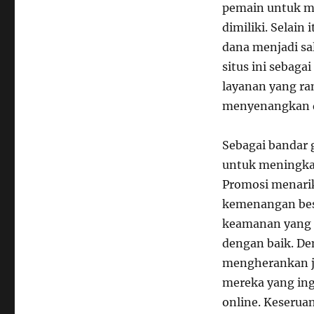
pemain untuk me
dimiliki. Selai
dana menjadi sa
situs ini sebaga
layanan yang r
menyenangkan d
Sebagai bandar 
untuk meningka
Promosi menarik
kemenangan besa
keamanan yang m
dengan baik. De
mengherankan ji
mereka yang ing
online. Keserua