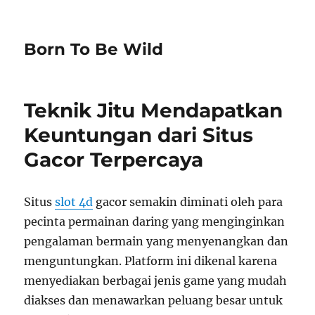
Born To Be Wild
Teknik Jitu Mendapatkan
Keuntungan dari Situs
Gacor Terpercaya
Situs
slot 4d
gacor semakin diminati oleh para
pecinta permainan daring yang menginginkan
pengalaman bermain yang menyenangkan dan
menguntungkan. Platform ini dikenal karena
menyediakan berbagai jenis game yang mudah
diakses dan menawarkan peluang besar untuk