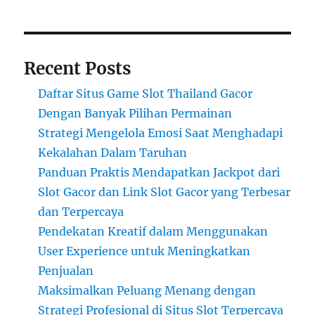
Recent Posts
Daftar Situs Game Slot Thailand Gacor
Dengan Banyak Pilihan Permainan
Strategi Mengelola Emosi Saat Menghadapi
Kekalahan Dalam Taruhan
Panduan Praktis Mendapatkan Jackpot dari
Slot Gacor dan Link Slot Gacor yang Terbesar
dan Terpercaya
Pendekatan Kreatif dalam Menggunakan
User Experience untuk Meningkatkan
Penjualan
Maksimalkan Peluang Menang dengan
Strategi Profesional di Situs Slot Terpercaya