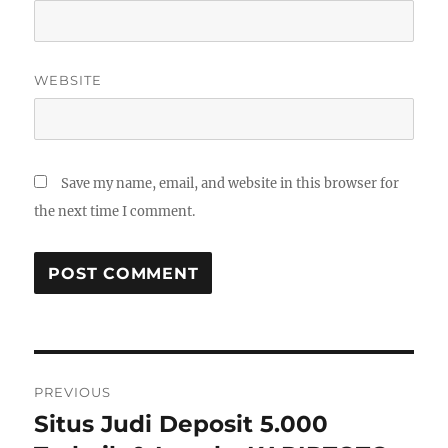
WEBSITE
Save my name, email, and website in this browser for
the next time I comment.
Post
PREVIOUS
navigation
Situs Judi Deposit 5.000
Previous