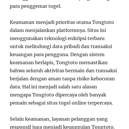
para penggemar togel.
Keamanan menjadi prioritas utama Tongtoto
dalam menjalankan platformnya. Situs ini
menggunakan teknologi enkripsi terbaru
untuk melindungi data pribadi dan transaksi
keuangan para pengguna. Dengan sistem
keamanan berlapis, Tongtoto memastikan
bahwa seluruh aktivitas bermain dan transaksi
berjalan dengan aman tanpa risiko kebocoran
data. Hal ini menjadi salah satu alasan
mengapa Tongtoto dipercaya oleh banyak
pemain sebagai situs togel online terpercaya.
Selain keamanan, layanan pelanggan yang
responsif juga menjadi keunggulan Tongtoto.