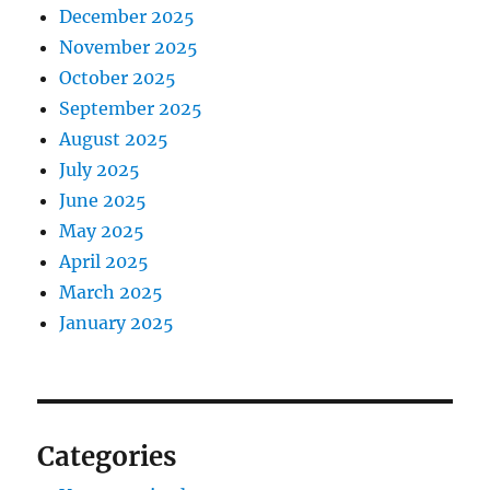
December 2025
November 2025
October 2025
September 2025
August 2025
July 2025
June 2025
May 2025
April 2025
March 2025
January 2025
Categories