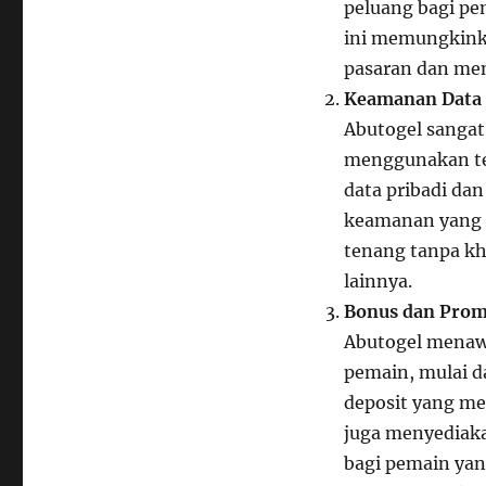
peluang bagi p
ini memungkink
pasaran dan me
Keamanan Data 
Abutogel sanga
menggunakan tek
data pribadi dan
keamanan yang 
tenang tanpa kh
lainnya.
Bonus dan Prom
Abutogel menaw
pemain, mulai d
deposit yang me
juga menyediaka
bagi pemain yan