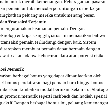
emain untuk meraih kemenangan. Keberagaman pasaran
an pemain untuk mencoba peruntungan di berbagai
ningkatkan peluang mereka untuk menang besar.
dan Transaksi Terjamin
t mengutamakan keamanan pemain. Dengan
nologi enkripsi canggih, situs ini memastikan bahwa
 transaksi pemain terlindungi dengan baik. Sistem
diterapkan membuat pemain dapat bermain dengan
awatir akan adanya kebocoran data atau potensi risiko
osi Menarik
arkan berbagai bonus yang dapat dimanfaatkan oleh
ari bonus pendaftaran bagi pemain baru hingga bonus
mberikan tambahan modal bermain. Selain itu, Abutoge
n promosi menarik seperti cashback dan hadiah spesial
g aktif. Dengan berbagai bonus ini, peluang kemenanga