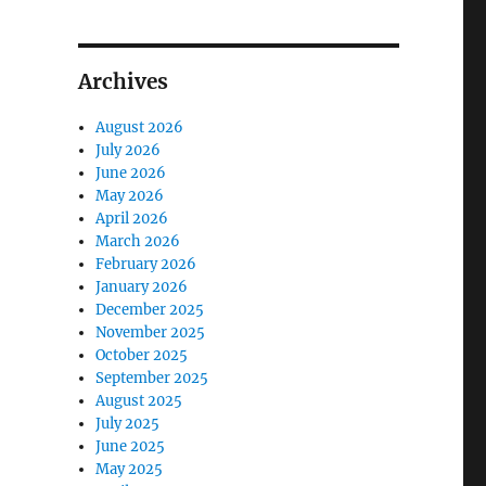
Archives
August 2026
July 2026
June 2026
May 2026
April 2026
March 2026
February 2026
January 2026
December 2025
November 2025
October 2025
September 2025
August 2025
July 2025
June 2025
May 2025