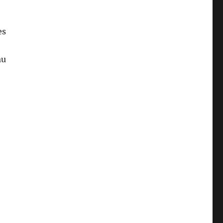
es
au