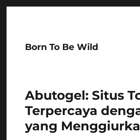
Born To Be Wild
Abutogel: Situs T
Terpercaya deng
yang Menggiurk