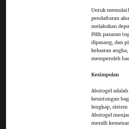
Untuk memulai b
pendaftaran akun
melakukan depos
Pilih pasaran t
dipasang, dan pi
keluaran angka,
memperoleh hadi
Kesimpulan
Abutogel adalah
keuntungan bagi
lengkap, sistem
Abutogel menjad
meraih kemenang