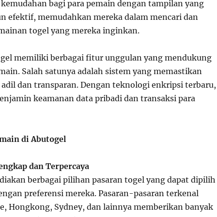
 kemudahan bagi para pemain dengan tampilan yang
n efektif, memudahkan mereka dalam mencari dan
ainan togel yang mereka inginkan.
togel memiliki berbagai fitur unggulan yang mendukung
ain. Salah satunya adalah sistem yang memastikan
adil dan transparan. Dengan teknologi enkripsi terbaru,
enjamin keamanan data pribadi dan transaksi para
main di Abutogel
Lengkap dan Terpercaya
iakan berbagai pilihan pasaran togel yang dapat dipilih
engan preferensi mereka. Pasaran-pasaran terkenal
re, Hongkong, Sydney, dan lainnya memberikan banyak