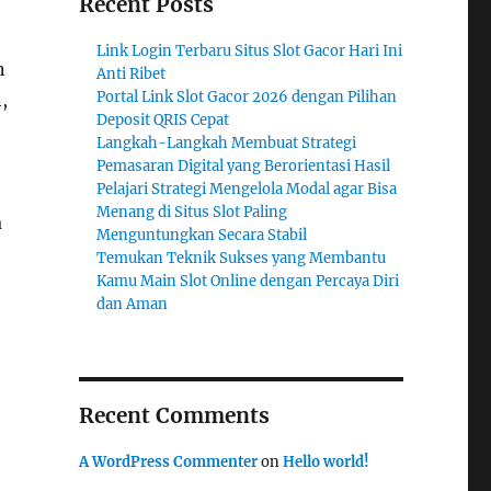
Recent Posts
Link Login Terbaru Situs Slot Gacor Hari Ini
n
Anti Ribet
Portal Link Slot Gacor 2026 dengan Pilihan
,
Deposit QRIS Cepat
Langkah-Langkah Membuat Strategi
Pemasaran Digital yang Berorientasi Hasil
Pelajari Strategi Mengelola Modal agar Bisa
Menang di Situs Slot Paling
a
Menguntungkan Secara Stabil
Temukan Teknik Sukses yang Membantu
Kamu Main Slot Online dengan Percaya Diri
dan Aman
Recent Comments
A WordPress Commenter
on
Hello world!