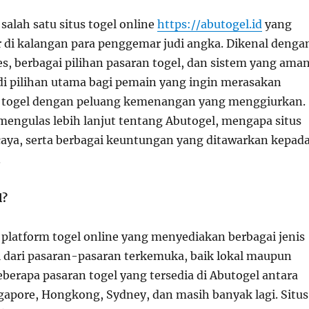
salah satu situs togel online
https://abutogel.id
yang
 di kalangan para penggemar judi angka. Dikenal denga
, berbagai pilihan pasaran togel, dan sistem yang aman
i pilihan utama bagi pemain yang ingin merasakan
n togel dengan peluang kemenangan yang menggiurkan.
 mengulas lebih lanjut tentang Abutogel, mengapa situs
rcaya, serta berbagai keuntungan yang ditawarkan kepad
.
l?
 platform togel online yang menyediakan berbagai jenis
 dari pasaran-pasaran terkemuka, baik lokal maupun
eberapa pasaran togel yang tersedia di Abutogel antara
ngapore, Hongkong, Sydney, dan masih banyak lagi. Situs