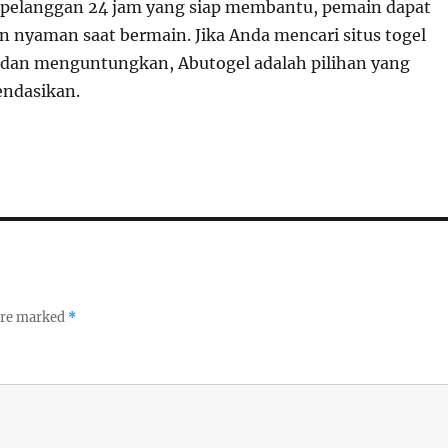
 pelanggan 24 jam yang siap membantu, pemain dapat
 nyaman saat bermain. Jika Anda mencari situs togel
 dan menguntungkan, Abutogel adalah pilihan yang
endasikan.
 are marked
*