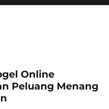
ogel Online
an Peluang Menang
an