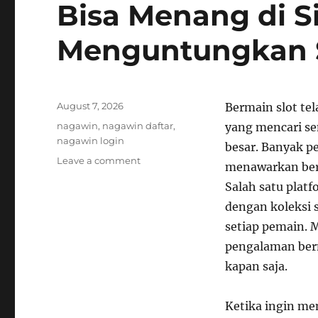
Bisa Menang di Si
Menguntungkan S
Posted
August 7, 2026
Bermain slot te
on
Tags
nagawin
,
nagawin daftar
,
yang mencari s
nagawin login
besar. Banyak p
on
Leave a comment
menawarkan ber
Pelajari
Salah satu plat
Strategi
Mengelola
dengan koleksi 
Modal
setiap pemain. 
agar
pengalaman ber
Bisa
Menang
kapan saja.
di
Situs
Ketika ingin me
Slot