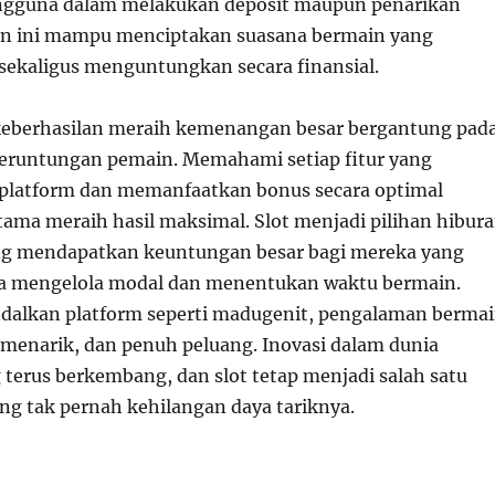
ngguna dalam melakukan deposit maupun penarikan
an ini mampu menciptakan suasana bermain yang
ekaligus menguntungkan secara finansial.
keberhasilan meraih kemenangan besar bergantung pad
beruntungan pemain. Memahami setiap fitur yang
 platform dan memanfaatkan bonus secara optimal
tama meraih hasil maksimal. Slot menjadi pilihan hibur
ang mendapatkan keuntungan besar bagi mereka yang
ra mengelola modal dan menentukan waktu bermain.
alkan platform seperti madugenit, pengalaman berma
, menarik, dan penuh peluang. Inovasi dalam dunia
 terus berkembang, dan slot tetap menjadi salah satu
ang tak pernah kehilangan daya tariknya.