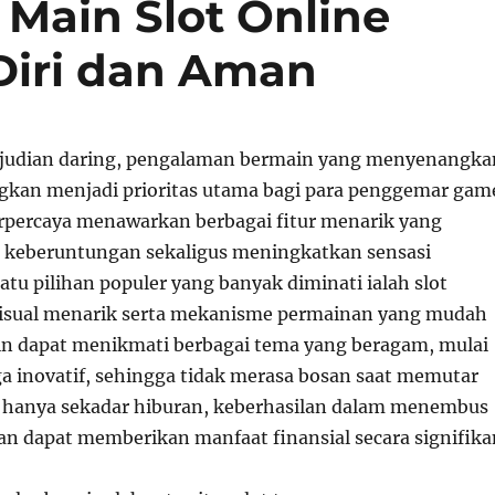
ain Slot Online
Diri dan Aman
rjudian daring, pengalaman bermain yang menyenangka
kan menjadi prioritas utama bagi para penggemar gam
terpercaya menawarkan berbagai fitur menarik yang
keberuntungan sekaligus meningkatkan sensasi
atu pilihan populer yang banyak diminati ialah slot
visual menarik serta mekanisme permainan yang mudah
n dapat menikmati berbagai tema yang beragam, mulai
ga inovatif, sehingga tidak merasa bosan saat memutar
 hanya sekadar hiburan, keberhasilan dalam menembus
n dapat memberikan manfaat finansial secara signifika