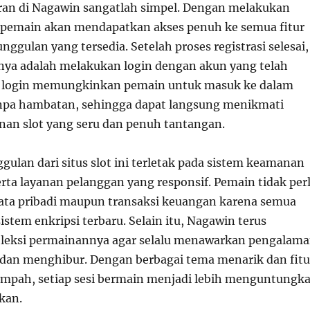
ran di Nagawin sangatlah simpel. Dengan melakukan
 pemain akan mendapatkan akses penuh ke semua fitur
ggulan yang tersedia. Setelah proses registrasi selesai,
nya adalah melakukan login dengan akun yang telah
n login memungkinkan pemain untuk masuk ke dalam
npa hambatan, sehingga dapat langsung menikmati
nan slot yang seru dan penuh tantangan.
gulan dari situs slot ini terletak pada sistem keamanan
erta layanan pelanggan yang responsif. Pemain tidak per
ata pribadi maupun transaksi keuangan karena semua
istem enkripsi terbaru. Selain itu, Nagawin terus
leksi permainannya agar selalu menawarkan pengalam
 dan menghibur. Dengan berbagai tema menarik dan fitu
mpah, setiap sesi bermain menjadi lebih menguntungk
kan.