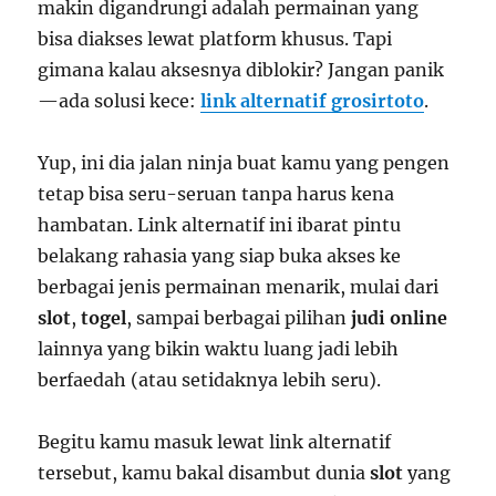
makin digandrungi adalah permainan yang
bisa diakses lewat platform khusus. Tapi
gimana kalau aksesnya diblokir? Jangan panik
—ada solusi kece:
link alternatif grosirtoto
.
Yup, ini dia jalan ninja buat kamu yang pengen
tetap bisa seru-seruan tanpa harus kena
hambatan. Link alternatif ini ibarat pintu
belakang rahasia yang siap buka akses ke
berbagai jenis permainan menarik, mulai dari
slot
,
togel
, sampai berbagai pilihan
judi online
lainnya yang bikin waktu luang jadi lebih
berfaedah (atau setidaknya lebih seru).
Begitu kamu masuk lewat link alternatif
tersebut, kamu bakal disambut dunia
slot
yang