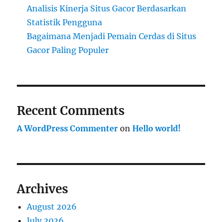
Analisis Kinerja Situs Gacor Berdasarkan
Statistik Pengguna
Bagaimana Menjadi Pemain Cerdas di Situs
Gacor Paling Populer
Recent Comments
A WordPress Commenter
on
Hello world!
Archives
August 2026
July 2026