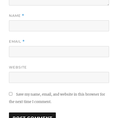
NAME
*
EMAIL
*
WEBSITE
Save my name, email, and website in this browser for
the next time I comment.