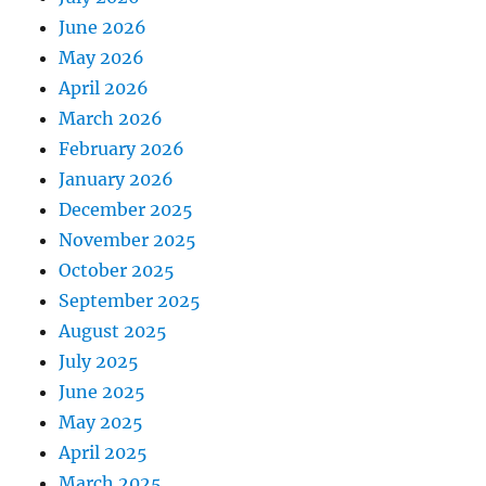
June 2026
May 2026
April 2026
March 2026
February 2026
January 2026
December 2025
November 2025
October 2025
September 2025
August 2025
July 2025
June 2025
May 2025
April 2025
March 2025