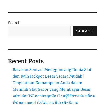
Search
SEARCH
Recent Posts
Rasakan Sensasi Mengguncang Dunia Slot
dan Raih Jackpot Besar Secara Mudah!
Tingkatkan Kemampuan Anda dalam
Memilih Slot Gacor yang Membayar Besar
อย่าปล่อยให้โอกาสหลุดมือ เรียนรู้วิธีการเล่น สล็อต
ที่ช่วยต่อยอดกำไรได้อย่างมีประสิทธิภาพ