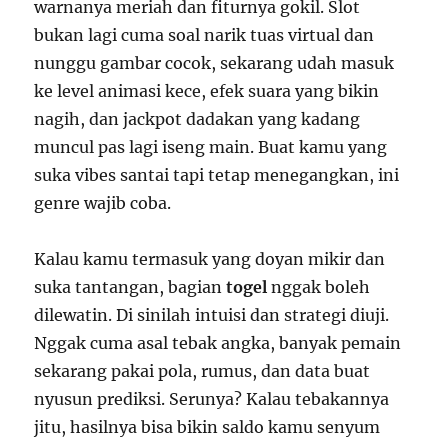
warnanya meriah dan fiturnya gokil. Slot
bukan lagi cuma soal narik tuas virtual dan
nunggu gambar cocok, sekarang udah masuk
ke level animasi kece, efek suara yang bikin
nagih, dan jackpot dadakan yang kadang
muncul pas lagi iseng main. Buat kamu yang
suka vibes santai tapi tetap menegangkan, ini
genre wajib coba.
Kalau kamu termasuk yang doyan mikir dan
suka tantangan, bagian
togel
nggak boleh
dilewatin. Di sinilah intuisi dan strategi diuji.
Nggak cuma asal tebak angka, banyak pemain
sekarang pakai pola, rumus, dan data buat
nyusun prediksi. Serunya? Kalau tebakannya
jitu, hasilnya bisa bikin saldo kamu senyum