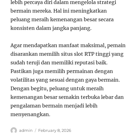
lebih percaya diri dalam mengelola strategi
bermain mereka. Hal ini meningkatkan
peluang meraih kemenangan besar secara
konsisten dalam jangka panjang.
Agar mendapatkan manfaat maksimal, pemain
disarankan memilih situs slot RTP tinggi yang
sudah teruji dan memiliki reputasi baik.
Pastikan juga memilih permainan dengan
volatilitas yang sesuai dengan gaya bermain.
Dengan begitu, peluang untuk meraih
kemenangan besar semakin terbuka lebar dan
pengalaman bermain menjadi lebih
menyenangkan.
Author
Posted
admin
February 8, 2026
on