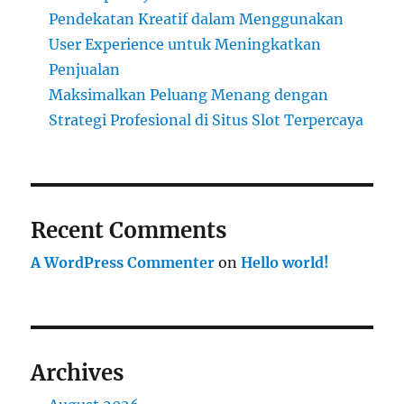
Pendekatan Kreatif dalam Menggunakan
User Experience untuk Meningkatkan
Penjualan
Maksimalkan Peluang Menang dengan
Strategi Profesional di Situs Slot Terpercaya
Recent Comments
A WordPress Commenter
on
Hello world!
Archives