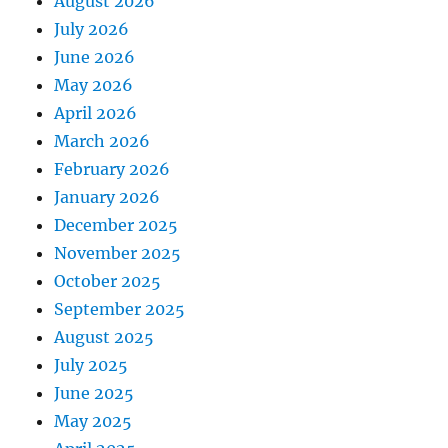
August 2026
July 2026
June 2026
May 2026
April 2026
March 2026
February 2026
January 2026
December 2025
November 2025
October 2025
September 2025
August 2025
July 2025
June 2025
May 2025