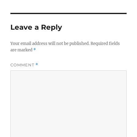
Leave a Reply
Your email address will not be published.
Required fields
are marked
*
COMMENT
*