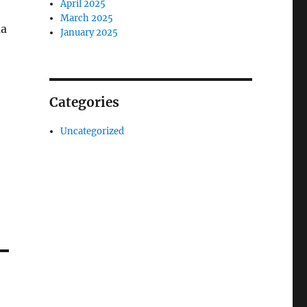
April 2025
March 2025
ua
January 2025
Categories
Uncategorized