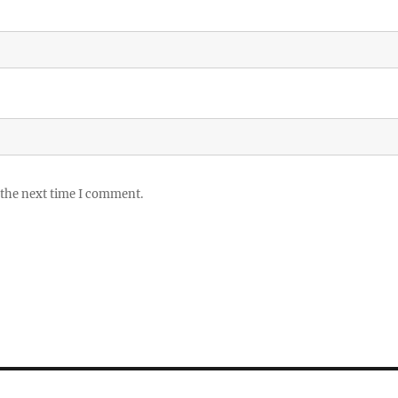
 the next time I comment.