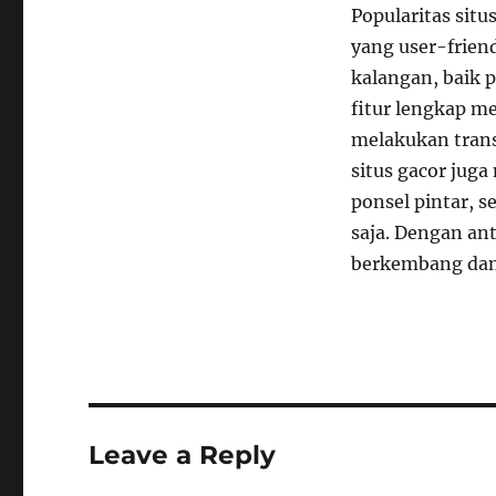
Popularitas situ
yang user-frien
kalangan, baik 
fitur lengkap 
melakukan trans
situs gacor jug
ponsel pintar, 
saja. Dengan an
berkembang dan 
Leave a Reply