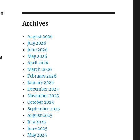
an
Archives
August 2026
July 2026
June 2026
a
May 2026
April 2026
March 2026
February 2026
January 2026
December 2025
November 2025
October 2025
September 2025
August 2025
July 2025
June 2025
May 2025