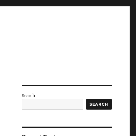
Search
SEARCH