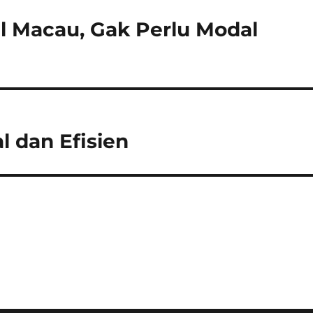
l Macau, Gak Perlu Modal
l dan Efisien