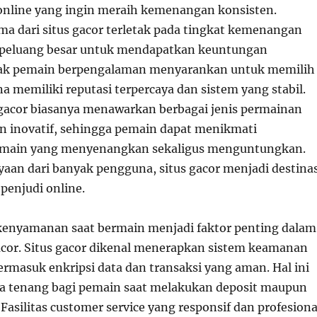
online yang ingin meraih kemenangan konsisten.
a dari situs gacor terletak pada tingkat kemenangan
n peluang besar untuk mendapatkan keuntungan
ak pemain berpengalaman menyarankan untuk memilih
na memiliki reputasi terpercaya dan sistem yang stabil.
us gacor biasanya menawarkan berbagai jenis permainan
n inovatif, sehingga pemain dapat menikmati
main yang menyenangkan sekaligus menguntungkan.
aan dari banyak pengguna, situs gacor menjadi destinas
penjudi online.
enyamanan saat bermain menjadi faktor penting dalam
acor. Situs gacor dikenal menerapkan sistem keamanan
termasuk enkripsi data dan transaksi yang aman. Hal ini
a tenang bagi pemain saat melakukan deposit maupun
Fasilitas customer service yang responsif dan profesiona