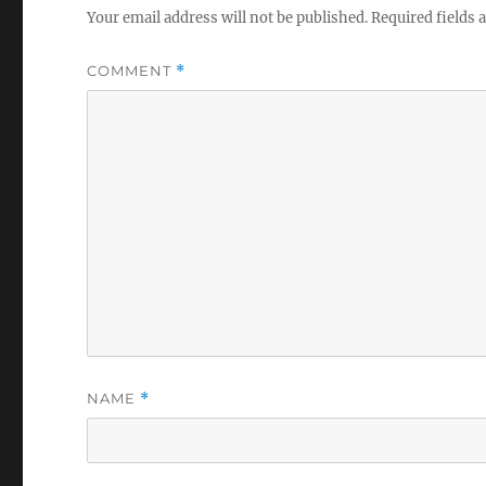
Your email address will not be published.
Required fields
COMMENT
*
NAME
*