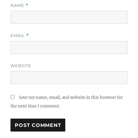
NAME
*
EMAIL
*
WEBSITE
Save my name, email, and website in this browser for
the next time I comment.