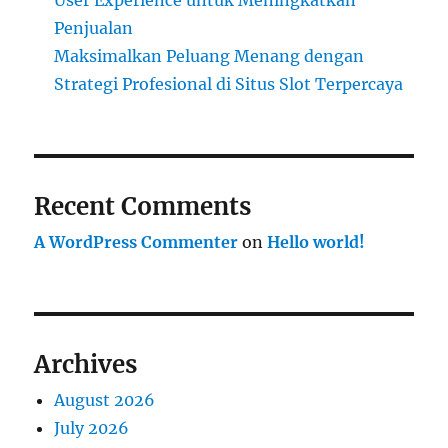
User Experience untuk Meningkatkan
Penjualan
Maksimalkan Peluang Menang dengan
Strategi Profesional di Situs Slot Terpercaya
Recent Comments
A WordPress Commenter
on
Hello world!
Archives
August 2026
July 2026