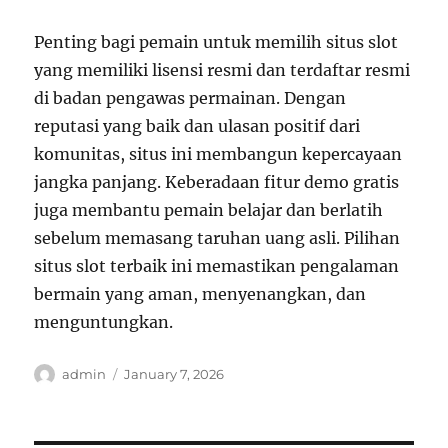
Penting bagi pemain untuk memilih situs slot
yang memiliki lisensi resmi dan terdaftar resmi
di badan pengawas permainan. Dengan
reputasi yang baik dan ulasan positif dari
komunitas, situs ini membangun kepercayaan
jangka panjang. Keberadaan fitur demo gratis
juga membantu pemain belajar dan berlatih
sebelum memasang taruhan uang asli. Pilihan
situs slot terbaik ini memastikan pengalaman
bermain yang aman, menyenangkan, dan
menguntungkan.
Author
Posted
admin
January 7, 2026
on