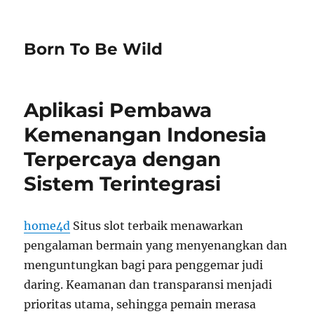
Born To Be Wild
Aplikasi Pembawa
Kemenangan Indonesia
Terpercaya dengan
Sistem Terintegrasi
home4d
Situs slot terbaik menawarkan
pengalaman bermain yang menyenangkan dan
menguntungkan bagi para penggemar judi
daring. Keamanan dan transparansi menjadi
prioritas utama, sehingga pemain merasa