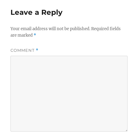
Leave a Reply
Your email address will not be published.
Required fields
are marked
*
COMMENT
*