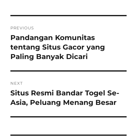
Post
PREVIOUS
navigation
Pandangan Komunitas
Previous
post:
tentang Situs Gacor yang
Paling Banyak Dicari
NEXT
Situs Resmi Bandar Togel Se-
Next
post:
Asia, Peluang Menang Besar