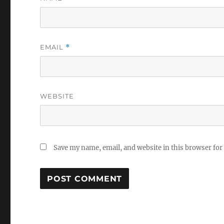
EMAIL
*
WEBSITE
Save my name, email, and website in this browser for