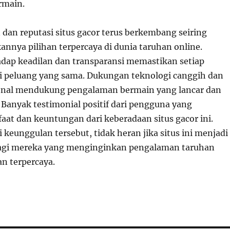
rmain.
 dan reputasi situs gacor terus berkembang seiring
annya pilihan terpercaya di dunia taruhan online.
ap keadilan dan transparansi memastikan setiap
 peluang yang sama. Dukungan teknologi canggih dan
ional mendukung pengalaman bermain yang lancar dan
anyak testimonial positif dari pengguna yang
at dan keuntungan dari keberadaan situs gacor ini.
keunggulan tersebut, tidak heran jika situs ini menjadi
bagi mereka yang menginginkan pengalaman taruhan
an terpercaya.