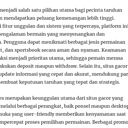
enjadi salah satu pilihan utama bagi pecinta taruhan
in mendapatkan peluang kemenangan lebih tinggi.
fitur unggulan dan sistem yang terpercaya, platform in
pengalaman bermain yang menyenangkan dan
 Pengguna dapat menikmati berbagai jenis permainan
slot, dan sportsbook secara aman dan nyaman. Keamanan
saksi menjadi prioritas utama, sehingga pemain merasa
akukan deposit maupun withdraw. Selain itu, situs gacor
update informasi yang cepat dan akurat, mendukung pa
mbuat keputusan taruhan yang tepat dan strategis.
s merupakan keunggulan utama dari situs gacor yang
elalui berbagai perangkat, baik ponsel maupun deskto
muka yang user-friendly memberikan kenyamanan saat
mpercepat proses pemilihan permainan. Berbagai prom