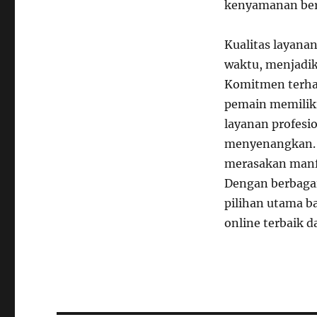
kenyamanan be
Kualitas layanan
waktu, menjadik
Komitmen terhad
pemain memiliki
layanan profes
menyenangkan. B
merasakan manfa
Dengan berbagai 
pilihan utama 
online terbaik d