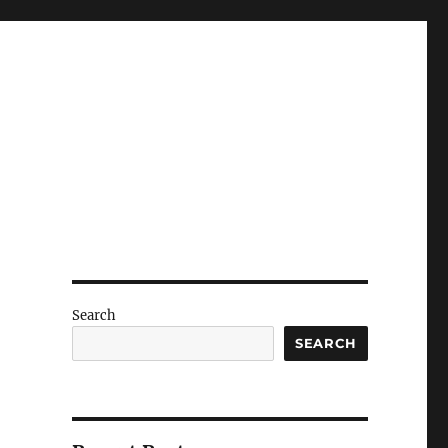
Search
SEARCH