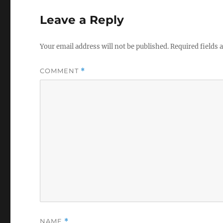
Leave a Reply
Your email address will not be published.
Required fields
COMMENT
*
NAME
*