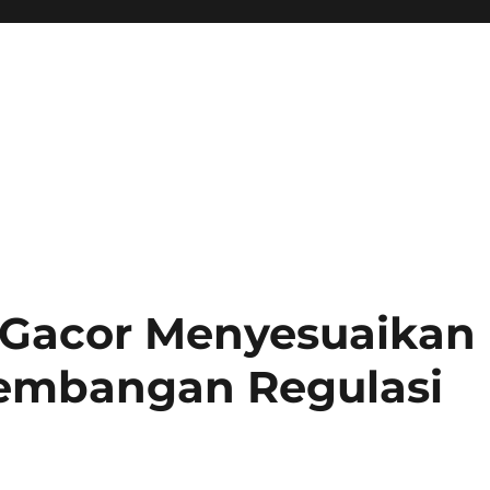
 Gacor Menyesuaikan
kembangan Regulasi