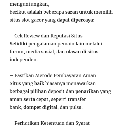
menguntungkan,
berikut
adalah
beberapa
saran untuk
memilih
situs slot gacor yang
dapat dipercaya:
– Cek Review dan Reputasi Situs
Selidiki
pengalaman pemain lain melalui
forum, media sosial, dan
ulasan di
situs
independen.
– Pastikan Metode Pembayaran Aman
Situs yang
baik
biasanya menawarkan
berbagai
pilihan
deposit dan
penarikan
yang
aman
serta
cepat, seperti transfer
bank,
dompet digital
, dan pulsa.
– Perhatikan Ketentuan dan Syarat