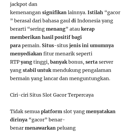
jackpot dan
kemenangan
signifikan
lainnya.
Istilah
“gacor
” berasal dari bahasa gaul
di
Indonesia yang
berarti “sering
menang
” atau
kerap
memberikan hasil positif bagi
para
pemain.
Situs
-situs
jenis ini umumnya
menyediakan
fitur menarik seperti
RTP
yang
tinggi,
banyak
bonus,
serta
server
yang
stabil untuk
mendukung pengalaman
bermain yang lancar dan menguntungkan.
Ciri-ciri Situs Slot Gacor Terpercaya
Tidak semua
platform
slot yang
menyatakan
dirinya
“gacor” benar-
benar
menawarkan
peluang