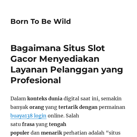
Born To Be Wild
Bagaimana Situs Slot
Gacor Menyediakan
Layanan Pelanggan yang
Profesional
Dalam
konteks dunia
digital saat ini, semakin
banyak
orang
yang
tertarik dengan
permainan
buaya138 login
online. Salah
satu
frasa
yang
tengah
populer
dan
menarik
perhatian adalah “situs