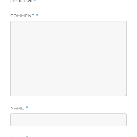
are marked
*
COMMENT
*
NAME
*