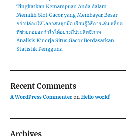
Tingkatkan Kemampuan Anda dalam
Memilih Slot Gacor yang Membayar Besar
อย่าปล่อยให้โอกาสหลุดมือ เรียนรู้วิธีการเล่น สล็อต
ที่ช่วยต่อยอดกำไรได้อย่างมีประสิทธิภาพ
Analisis Kinerja Situs Gacor Berdasarkan
Statistik Pengguna
Recent Comments
A WordPress Commenter
on
Hello world!
Archives