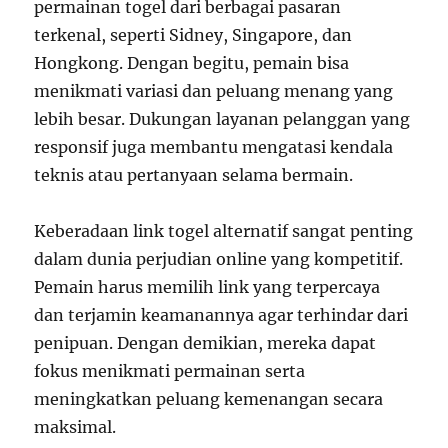
permainan togel dari berbagai pasaran
terkenal, seperti Sidney, Singapore, dan
Hongkong. Dengan begitu, pemain bisa
menikmati variasi dan peluang menang yang
lebih besar. Dukungan layanan pelanggan yang
responsif juga membantu mengatasi kendala
teknis atau pertanyaan selama bermain.
Keberadaan link togel alternatif sangat penting
dalam dunia perjudian online yang kompetitif.
Pemain harus memilih link yang terpercaya
dan terjamin keamanannya agar terhindar dari
penipuan. Dengan demikian, mereka dapat
fokus menikmati permainan serta
meningkatkan peluang kemenangan secara
maksimal.