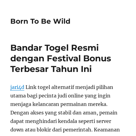
Born To Be Wild
Bandar Togel Resmi
dengan Festival Bonus
Terbesar Tahun Ini
jari4d
Link togel alternatif menjadi pilihan
utama bagi pecinta judi online yang ingin
menjaga kelancaran permainan mereka.
Dengan akses yang stabil dan aman, pemain
dapat menghindari kendala seperti server
down atau blokir dari pemerintah. Keamanan