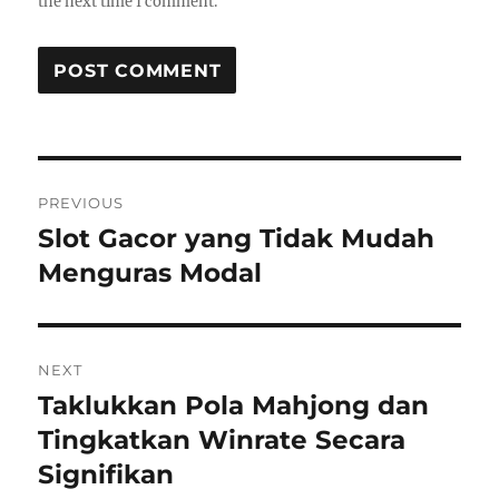
the next time I comment.
Post
PREVIOUS
navigation
Slot Gacor yang Tidak Mudah
Previous
post:
Menguras Modal
NEXT
Taklukkan Pola Mahjong dan
Next
post:
Tingkatkan Winrate Secara
Signifikan