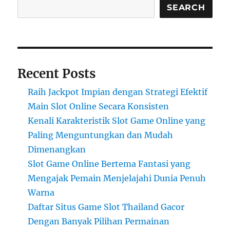
SEARCH
Recent Posts
Raih Jackpot Impian dengan Strategi Efektif
Main Slot Online Secara Konsisten
Kenali Karakteristik Slot Game Online yang
Paling Menguntungkan dan Mudah
Dimenangkan
Slot Game Online Bertema Fantasi yang
Mengajak Pemain Menjelajahi Dunia Penuh
Warna
Daftar Situs Game Slot Thailand Gacor
Dengan Banyak Pilihan Permainan