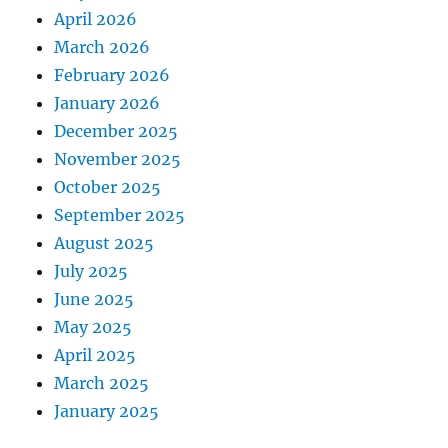
April 2026
March 2026
February 2026
January 2026
December 2025
November 2025
October 2025
September 2025
August 2025
July 2025
June 2025
May 2025
April 2025
March 2025
January 2025