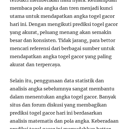
terbukti memberikan hasil nyata. Kemampuan
membaca pola angka dan tren menjadi kunci
utama untuk mendapatkan angka togel gacor
hari ini. Dengan mengikuti prediksi togel gacor
yang akurat, peluang menang akan semakin
besar dan konsisten. Tidak jarang, para bettor
mencari referensi dari berbagai sumber untuk
mendapatkan angka togel gacor yang paling
akurat dan terpercaya.
Selain itu, penggunaan data statistik dan
analisis angka sebelumnya sangat membantu
dalam menentukan angka togel gacor. Banyak
situs dan forum diskusi yang membagikan
prediksi togel gacor hari ini berdasarkan
analisis matematis dan pola angka. Keberadaan