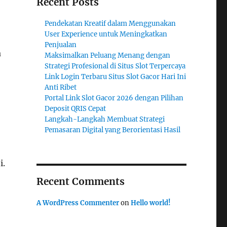
Recent Posts
Pendekatan Kreatif dalam Menggunakan
User Experience untuk Meningkatkan
Penjualan
a
Maksimalkan Peluang Menang dengan
Strategi Profesional di Situs Slot Terpercaya
Link Login Terbaru Situs Slot Gacor Hari Ini
Anti Ribet
Portal Link Slot Gacor 2026 dengan Pilihan
Deposit QRIS Cepat
Langkah-Langkah Membuat Strategi
Pemasaran Digital yang Berorientasi Hasil
i.
Recent Comments
A WordPress Commenter
on
Hello world!