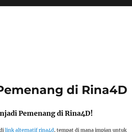
 Pemenang di Rina4D
njadi Pemenang di Rina4D!
di
link alternatif rina4d
, tempat di mana impian untuk