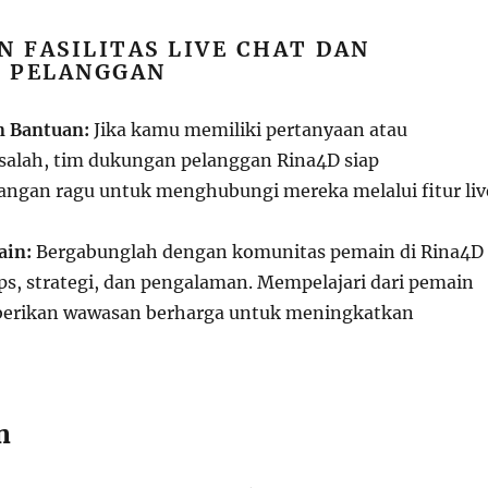
 FASILITAS LIVE CHAT DAN
 PELANGGAN
n Bantuan:
Jika kamu memiliki pertanyaan atau
alah, tim dukungan pelanggan Rina4D siap
ngan ragu untuk menghubungi mereka melalui fitur liv
ain:
Bergabunglah dengan komunitas pemain di Rina4D
ips, strategi, dan pengalaman. Mempelajari dari pemain
berikan wawasan berharga untuk meningkatkan
n