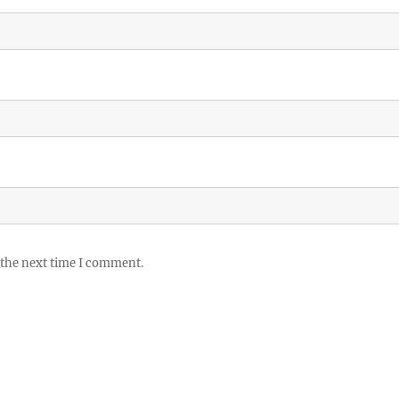
 the next time I comment.