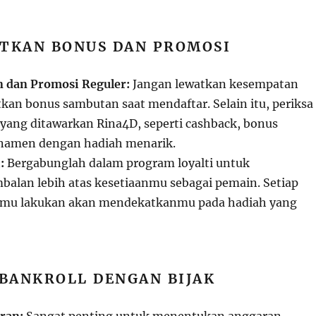
TKAN BONUS DAN PROMOSI
 dan Promosi Reguler:
Jangan lewatkan kesempatan
an bonus sambutan saat mendaftar. Selain itu, periksa
 yang ditawarkan Rina4D, seperti cashback, bonus
rnamen dengan hadiah menarik.
:
Bergabunglah dalam program loyalti untuk
alan lebih atas kesetiaanmu sebagai pemain. Setiap
amu lakukan akan mendekatkanmu pada hadiah yang
 BANKROLL DENGAN BIJAK