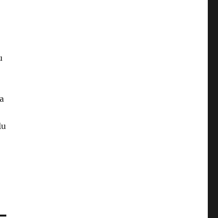
u
a
lu