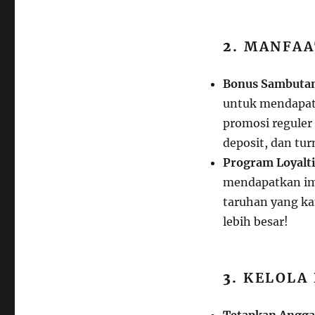
2.
MANFAA
Bonus Sambutan
untuk mendapatk
promosi reguler
deposit, dan tu
Program Loyalti
mendapatkan imb
taruhan yang k
lebih besar!
3.
KELOLA