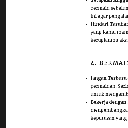
Tetapkan Angga
bermain sebelum
ini agar penga
Hindari Taruhan
yang kamu mamp
kerugianmu aka
4.
BERMAI
Jangan Terburu
permainan. Seri
untuk mengambil
Bekerja dengan 
mengembangkan 
keputusan yang