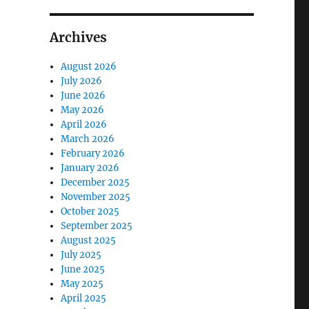
Archives
August 2026
July 2026
June 2026
May 2026
April 2026
March 2026
February 2026
January 2026
December 2025
November 2025
October 2025
September 2025
August 2025
July 2025
June 2025
May 2025
April 2025