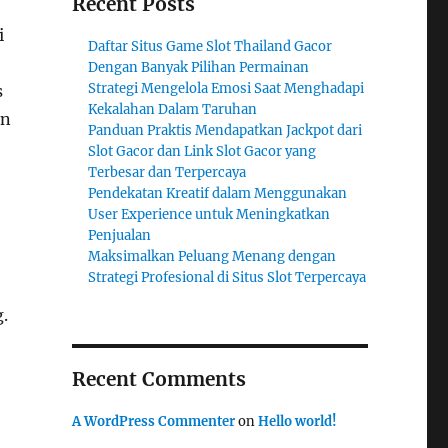
Recent Posts
i
Daftar Situs Game Slot Thailand Gacor
Dengan Banyak Pilihan Permainan
Strategi Mengelola Emosi Saat Menghadapi
s
Kekalahan Dalam Taruhan
an
Panduan Praktis Mendapatkan Jackpot dari
Slot Gacor dan Link Slot Gacor yang
Terbesar dan Terpercaya
Pendekatan Kreatif dalam Menggunakan
User Experience untuk Meningkatkan
Penjualan
Maksimalkan Peluang Menang dengan
Strategi Profesional di Situs Slot Terpercaya
.
Recent Comments
A WordPress Commenter
on
Hello world!