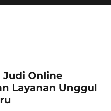
 Judi Online
an Layanan Unggul
aru