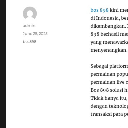
bos 898
kini men
di Indonesia, be
Author
admin
dikembangkan. D
Posted
June 25, 2025
898 berhasil me
on
Tags
bos898
yang menawarka
menyenangkan.
Sebagai platfor
permainan popule
permainan live 
Bos 898 solusi h
Tidak hanya itu
dengan teknolog
transaksi para 