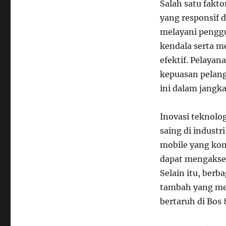
Salah satu fakt
yang responsif d
melayani pengg
kendala serta m
efektif. Pelaya
kepuasan pelan
ini dalam jangk
Inovasi teknolo
saing di industr
mobile yang kom
dapat mengakses
Selain itu, berb
tambah yang me
bertaruh di Bos 