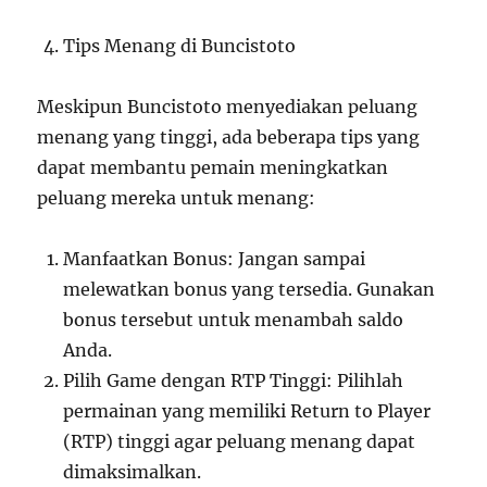
Tips Menang di Buncistoto
Meskipun Buncistoto menyediakan peluang
menang yang tinggi, ada beberapa tips yang
dapat membantu pemain meningkatkan
peluang mereka untuk menang:
Manfaatkan Bonus: Jangan sampai
melewatkan bonus yang tersedia. Gunakan
bonus tersebut untuk menambah saldo
Anda.
Pilih Game dengan RTP Tinggi: Pilihlah
permainan yang memiliki Return to Player
(RTP) tinggi agar peluang menang dapat
dimaksimalkan.