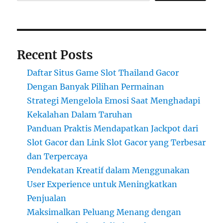
Recent Posts
Daftar Situs Game Slot Thailand Gacor
Dengan Banyak Pilihan Permainan
Strategi Mengelola Emosi Saat Menghadapi
Kekalahan Dalam Taruhan
Panduan Praktis Mendapatkan Jackpot dari
Slot Gacor dan Link Slot Gacor yang Terbesar
dan Terpercaya
Pendekatan Kreatif dalam Menggunakan
User Experience untuk Meningkatkan
Penjualan
Maksimalkan Peluang Menang dengan