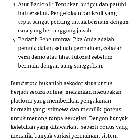
Atur Bankroll: Tentukan budget dan patuhi
hal tersebut. Pengelolaan bankroll yang
tepat sangat penting untuk bermain dengan
cara yang bertanggung jawab.
Berlatih Sebelumnya: Jika Anda adalah
pemula dalam sebuah permainan, cobalah
versi demo atau lihat tutorial sebelum
bermain dengan uang sungguhan.
Buncistoto bukanlah sekadar situs untuk
berjudi secara online; melainkan merupakan
platform yang memberikan pengalaman
bermain yang istimewa dan memiliki potensi
untuk menang tanpa kerugian. Dengan banyak
kelebihan yang ditawarkan, seperti bonus yang
menarik, banyak variasi permainan, sistem