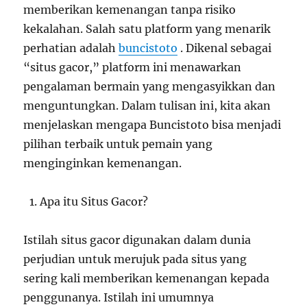
memberikan kemenangan tanpa risiko
kekalahan. Salah satu platform yang menarik
perhatian adalah
buncistoto
. Dikenal sebagai
“situs gacor,” platform ini menawarkan
pengalaman bermain yang mengasyikkan dan
menguntungkan. Dalam tulisan ini, kita akan
menjelaskan mengapa Buncistoto bisa menjadi
pilihan terbaik untuk pemain yang
menginginkan kemenangan.
Apa itu Situs Gacor?
Istilah situs gacor digunakan dalam dunia
perjudian untuk merujuk pada situs yang
sering kali memberikan kemenangan kepada
penggunanya. Istilah ini umumnya