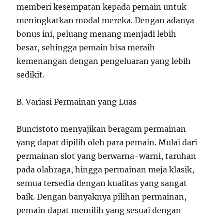
memberi kesempatan kepada pemain untuk
meningkatkan modal mereka. Dengan adanya
bonus ini, peluang menang menjadi lebih
besar, sehingga pemain bisa meraih
kemenangan dengan pengeluaran yang lebih
sedikit.
B. Variasi Permainan yang Luas
Buncistoto menyajikan beragam permainan
yang dapat dipilih oleh para pemain. Mulai dari
permainan slot yang berwarna-warni, taruhan
pada olahraga, hingga permainan meja klasik,
semua tersedia dengan kualitas yang sangat
baik. Dengan banyaknya pilihan permainan,
pemain dapat memilih yang sesuai dengan