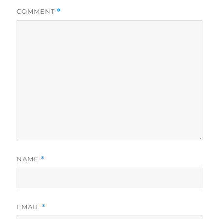
COMMENT
*
NAME
*
EMAIL
*