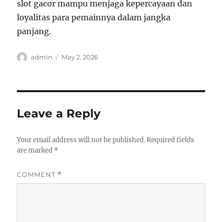
slot gacor mampu menjaga kepercayaan dan
loyalitas para pemainnya dalam jangka
panjang.
Author
Posted
admin
May 2, 2026
on
Leave a Reply
Your email address will not be published.
Required fields
are marked
*
COMMENT
*