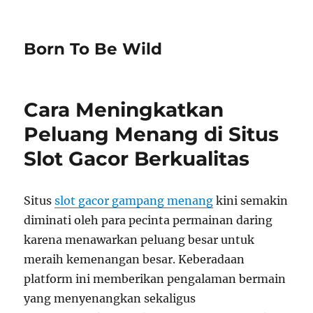
Born To Be Wild
Cara Meningkatkan
Peluang Menang di Situs
Slot Gacor Berkualitas
Situs
slot gacor gampang menang
kini semakin
diminati oleh para pecinta permainan daring
karena menawarkan peluang besar untuk
meraih kemenangan besar. Keberadaan
platform ini memberikan pengalaman bermain
yang menyenangkan sekaligus