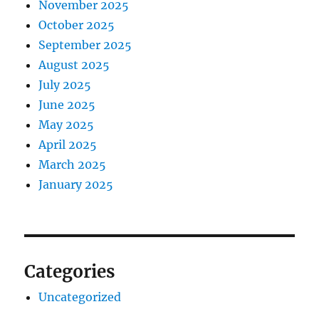
November 2025
October 2025
September 2025
August 2025
July 2025
June 2025
May 2025
April 2025
March 2025
January 2025
Categories
Uncategorized