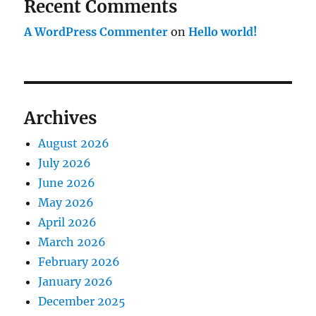
Recent Comments
A WordPress Commenter
on
Hello world!
Archives
August 2026
July 2026
June 2026
May 2026
April 2026
March 2026
February 2026
January 2026
December 2025