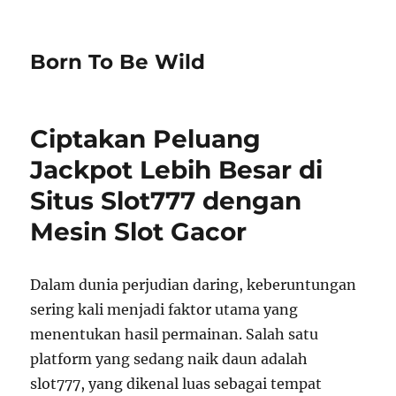
Born To Be Wild
Ciptakan Peluang
Jackpot Lebih Besar di
Situs Slot777 dengan
Mesin Slot Gacor
Dalam dunia perjudian daring, keberuntungan
sering kali menjadi faktor utama yang
menentukan hasil permainan. Salah satu
platform yang sedang naik daun adalah
slot777, yang dikenal luas sebagai tempat