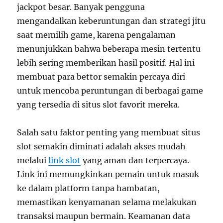
jackpot besar. Banyak pengguna
mengandalkan keberuntungan dan strategi jitu
saat memilih game, karena pengalaman
menunjukkan bahwa beberapa mesin tertentu
lebih sering memberikan hasil positif. Hal ini
membuat para bettor semakin percaya diri
untuk mencoba peruntungan di berbagai game
yang tersedia di situs slot favorit mereka.
Salah satu faktor penting yang membuat situs
slot semakin diminati adalah akses mudah
melalui
link slot
yang aman dan terpercaya.
Link ini memungkinkan pemain untuk masuk
ke dalam platform tanpa hambatan,
memastikan kenyamanan selama melakukan
transaksi maupun bermain. Keamanan data