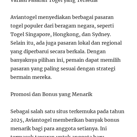
Variasi Pasaran Togel yang Tersedia
Aviantogel menyediakan berbagai pasaran
togel populer dari beragam negara, seperti
Togel Singapore, Hongkong, dan Sydney.
Selain itu, ada juga pasaran lokal dan regional
yang diperbarui secara berkala. Dengan
banyaknya pilihan ini, pemain dapat memilih
pasaran yang paling sesuai dengan strategi
bermain mereka.
Promosi dan Bonus yang Menarik
Sebagai salah satu situs terkemuka pada tahun
2025, Aviantogel memberikan banyak bonus
menarik bagi para anggota setianya. Ini