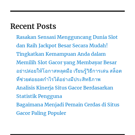
Recent Posts
Rasakan Sensasi Mengguncang Dunia Slot
dan Raih Jackpot Besar Secara Mudah!
Tingkatkan Kemampuan Anda dalam
Memilih Slot Gacor yang Membayar Besar
อย่าปล่อยให้โอกาสหลุดมือ เรียนรู้วิธีการเล่น สล็อต
ที่ช่วยต่อยอดกำไรได้อย่างมีประสิทธิภาพ
Analisis Kinerja Situs Gacor Berdasarkan
Statistik Pengguna
Bagaimana Menjadi Pemain Cerdas di Situs
Gacor Paling Populer