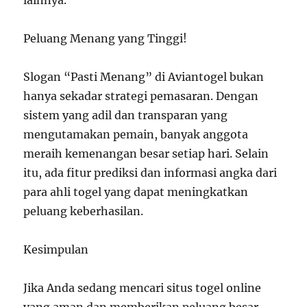
lainnya.
Peluang Menang yang Tinggi!
Slogan “Pasti Menang” di Aviantogel bukan
hanya sekadar strategi pemasaran. Dengan
sistem yang adil dan transparan yang
mengutamakan pemain, banyak anggota
meraih kemenangan besar setiap hari. Selain
itu, ada fitur prediksi dan informasi angka dari
para ahli togel yang dapat meningkatkan
peluang keberhasilan.
Kesimpulan
Jika Anda sedang mencari situs togel online