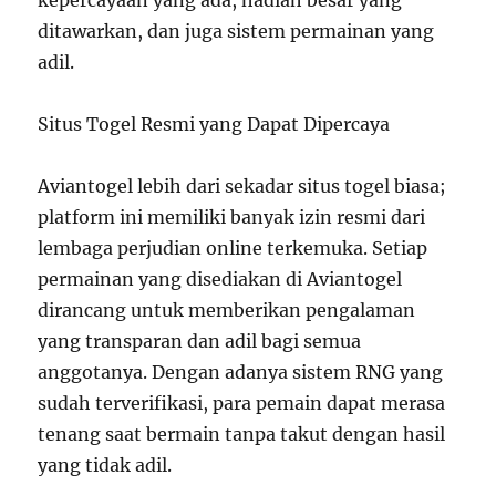
kepercayaan yang ada, hadiah besar yang
ditawarkan, dan juga sistem permainan yang
adil.
Situs Togel Resmi yang Dapat Dipercaya
Aviantogel lebih dari sekadar situs togel biasa;
platform ini memiliki banyak izin resmi dari
lembaga perjudian online terkemuka. Setiap
permainan yang disediakan di Aviantogel
dirancang untuk memberikan pengalaman
yang transparan dan adil bagi semua
anggotanya. Dengan adanya sistem RNG yang
sudah terverifikasi, para pemain dapat merasa
tenang saat bermain tanpa takut dengan hasil
yang tidak adil.