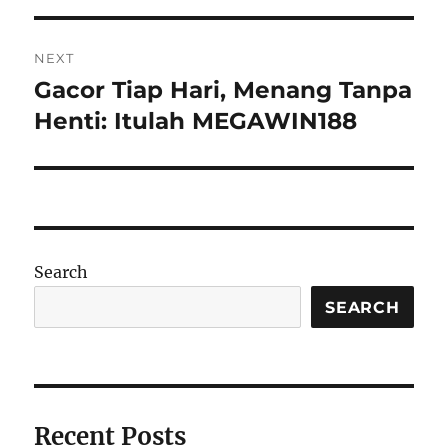
NEXT
Gacor Tiap Hari, Menang Tanpa
Next
post:
Henti: Itulah MEGAWIN188
Search
SEARCH
Recent Posts