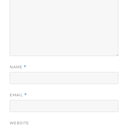
NAME
*
EMAIL
*
WEBSITE