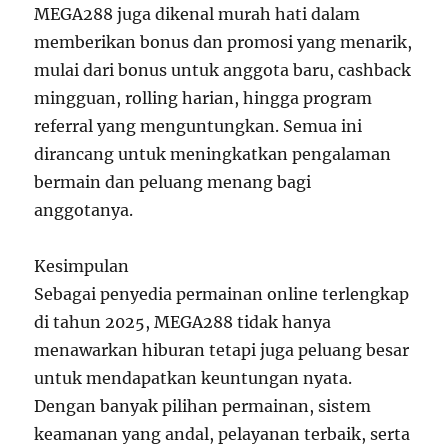
MEGA288 juga dikenal murah hati dalam
memberikan bonus dan promosi yang menarik,
mulai dari bonus untuk anggota baru, cashback
mingguan, rolling harian, hingga program
referral yang menguntungkan. Semua ini
dirancang untuk meningkatkan pengalaman
bermain dan peluang menang bagi
anggotanya.
Kesimpulan
Sebagai penyedia permainan online terlengkap
di tahun 2025, MEGA288 tidak hanya
menawarkan hiburan tetapi juga peluang besar
untuk mendapatkan keuntungan nyata.
Dengan banyak pilihan permainan, sistem
keamanan yang andal, pelayanan terbaik, serta