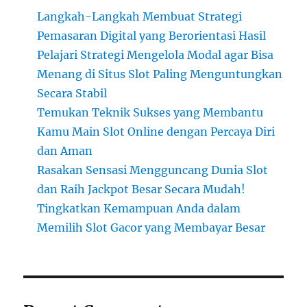
Langkah-Langkah Membuat Strategi
Pemasaran Digital yang Berorientasi Hasil
Pelajari Strategi Mengelola Modal agar Bisa
Menang di Situs Slot Paling Menguntungkan
Secara Stabil
Temukan Teknik Sukses yang Membantu
Kamu Main Slot Online dengan Percaya Diri
dan Aman
Rasakan Sensasi Mengguncang Dunia Slot
dan Raih Jackpot Besar Secara Mudah!
Tingkatkan Kemampuan Anda dalam
Memilih Slot Gacor yang Membayar Besar