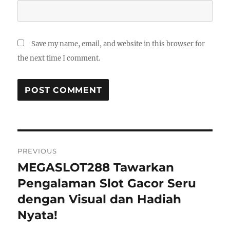
Save my name, email, and website in this browser for
the next time I comment.
Post
PREVIOUS
navigation
MEGASLOT288 Tawarkan
Previous
post:
Pengalaman Slot Gacor Seru
dengan Visual dan Hadiah
Nyata!