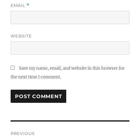
EMAIL
*
WEBSITE
Save my name, email, and website in this browser for
the next time I comment.
Post
PREVIOUS