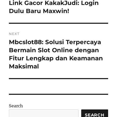
navigation
Link Gacor KakakJudi: Login
Previous
post:
Dulu Baru Maxwin!
NEXT
Mbcslot88: Solusi Terpercaya
Next
post:
Bermain Slot Online dengan
Fitur Lengkap dan Keamanan
Maksimal
Search
SEARCH