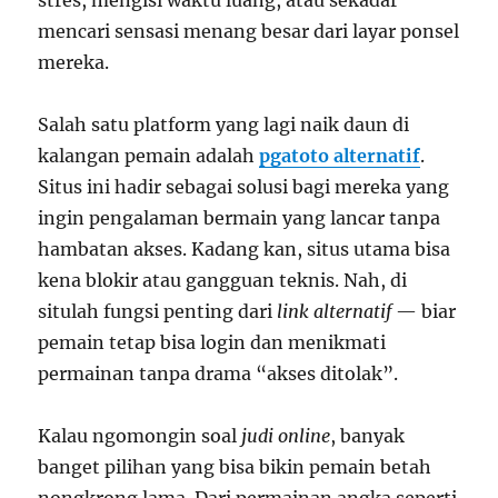
stres, mengisi waktu luang, atau sekadar
mencari sensasi menang besar dari layar ponsel
mereka.
Salah satu platform yang lagi naik daun di
kalangan pemain adalah
pgatoto alternatif
.
Situs ini hadir sebagai solusi bagi mereka yang
ingin pengalaman bermain yang lancar tanpa
hambatan akses. Kadang kan, situs utama bisa
kena blokir atau gangguan teknis. Nah, di
situlah fungsi penting dari
link alternatif
— biar
pemain tetap bisa login dan menikmati
permainan tanpa drama “akses ditolak”.
Kalau ngomongin soal
judi online
, banyak
banget pilihan yang bisa bikin pemain betah