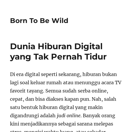
Born To Be Wild
Dunia Hiburan Digital
yang Tak Pernah Tidur
Di era digital seperti sekarang, hiburan bukan
lagi soal keluar rumah atau menunggu acara TV
favorit tayang. Semua sudah serba online,
cepat, dan bisa diakses kapan pun. Nah, salah
satu bentuk hiburan digital yang makin
digandrungi adalah
judi online
. Banyak orang
kini menjadikannya sebagai sarana melepas