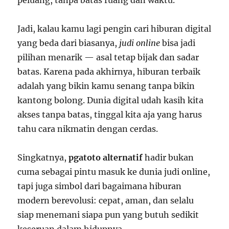
peluang, tanpa batas ruang dan waktu.
Jadi, kalau kamu lagi pengin cari hiburan digital
yang beda dari biasanya,
judi online
bisa jadi
pilihan menarik — asal tetap bijak dan sadar
batas. Karena pada akhirnya, hiburan terbaik
adalah yang bikin kamu senang tanpa bikin
kantong bolong. Dunia digital udah kasih kita
akses tanpa batas, tinggal kita aja yang harus
tahu cara nikmatin dengan cerdas.
Singkatnya,
pgatoto alternatif
hadir bukan
cuma sebagai pintu masuk ke dunia judi online,
tapi juga simbol dari bagaimana hiburan
modern berevolusi: cepat, aman, dan selalu
siap menemani siapa pun yang butuh sedikit