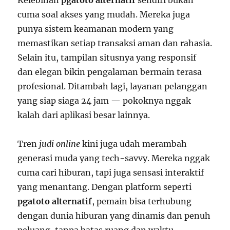
Kelebihan
pgatoto alternatif
sendiri bukan
cuma soal akses yang mudah. Mereka juga
punya sistem keamanan modern yang
memastikan setiap transaksi aman dan rahasia.
Selain itu, tampilan situsnya yang responsif
dan elegan bikin pengalaman bermain terasa
profesional. Ditambah lagi, layanan pelanggan
yang siap siaga 24 jam — pokoknya nggak
kalah dari aplikasi besar lainnya.
Tren
judi online
kini juga udah merambah
generasi muda yang tech-savvy. Mereka nggak
cuma cari hiburan, tapi juga sensasi interaktif
yang menantang. Dengan platform seperti
pgatoto alternatif
, pemain bisa terhubung
dengan dunia hiburan yang dinamis dan penuh