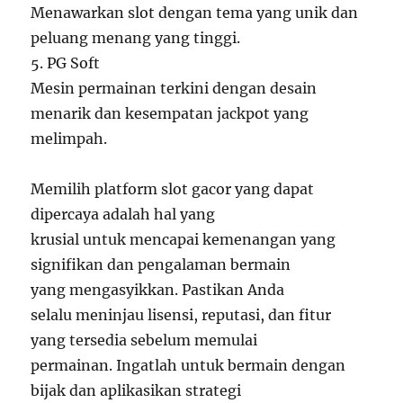
Menawarkan slot dengan tema yang unik dan
peluang menang yang tinggi.
5. PG Soft
Mesin permainan terkini dengan desain
menarik dan kesempatan jackpot yang
melimpah.
Memilih platform slot gacor yang dapat
dipercaya adalah hal yang
krusial untuk mencapai kemenangan yang
signifikan dan pengalaman bermain
yang mengasyikkan. Pastikan Anda
selalu meninjau lisensi, reputasi, dan fitur
yang tersedia sebelum memulai
permainan. Ingatlah untuk bermain dengan
bijak dan aplikasikan strategi