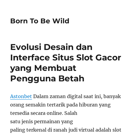
Born To Be Wild
Evolusi Desain dan
Interface Situs Slot Gacor
yang Membuat
Pengguna Betah
Astonbet
Dalam zaman digital saat ini, banyak
orang semakin tertarik pada hiburan yang
tersedia secara online. Salah
satu jenis permainan yang
paling terkenal di ranah judi virtual adalah slot