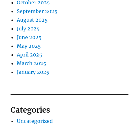
October 2025
September 2025
August 2025
July 2025
June 2025
May 2025
April 2025
March 2025
January 2025
Categories
Uncategorized