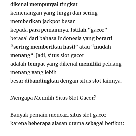
dikenal
mempunyai
tingkat
kemenangan
yang
tinggi dan sering
memberikan jackpot besar
kepada
para
pemainnya.
Istilah
“gacor”
berasal dari bahasa Indonesia yang berarti
“
sering memberikan hasil
” atau “
mudah
menang
“. Jadi, situs slot gacor
adalah
tempat
yang dikenal
memiliki
peluang
menang yang lebih
besar
dibandingkan
dengan situs slot lainnya.
Mengapa Memilih Situs Slot Gacor?
Banyak pemain mencari situs slot gacor
karena
beberapa
alasan utama
sebagai
berikut: