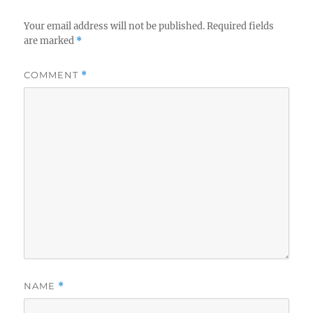
Your email address will not be published.
Required fields
are marked
*
COMMENT
*
NAME
*