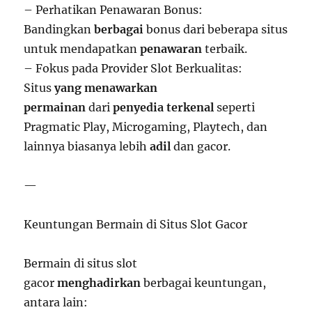
– Perhatikan Penawaran Bonus:
Bandingkan
berbagai
bonus dari beberapa situs
untuk mendapatkan
penawaran
terbaik.
– Fokus pada Provider Slot Berkualitas:
Situs
yang menawarkan
permainan
dari
penyedia terkenal
seperti
Pragmatic Play, Microgaming, Playtech, dan
lainnya biasanya lebih
adil
dan gacor.
—
Keuntungan Bermain di Situs Slot Gacor
Bermain di situs slot
gacor
menghadirkan
berbagai keuntungan,
antara lain: