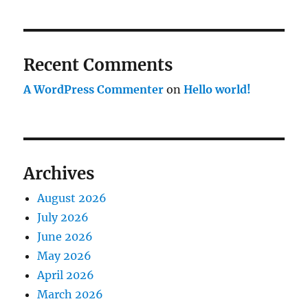
Recent Comments
A WordPress Commenter
on
Hello world!
Archives
August 2026
July 2026
June 2026
May 2026
April 2026
March 2026