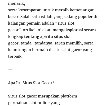
menarik,
serta
kesempatan
untuk
meraih
kemenangan
besar
. Salah satu istilah yang sedang
populer
di
kalangan pemain adalah “situs slot
gacor”. Artikel ini akan
mengeksplorasi
secara
lengkap
tentang
apa itu situs slot
gacor,
tanda
–
tandanya
,
saran
memilih, serta
keuntungan bermain di situs slot gacor yang
terbaik.
—
Apa Itu Situs Slot Gacor?
Situs slot gacor
merupakan
platform
permainan slot online yang