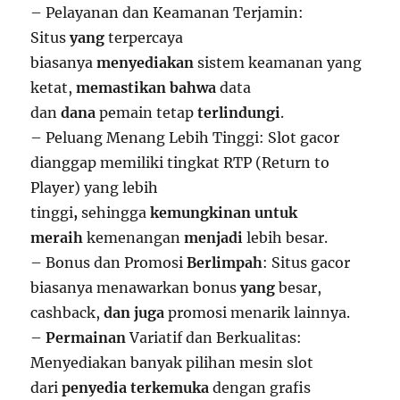
– Pelayanan dan Keamanan Terjamin:
Situs
yang
terpercaya
biasanya
menyediakan
sistem keamanan yang
ketat,
memastikan bahwa
data
dan
dana
pemain tetap
terlindungi
.
– Peluang Menang Lebih Tinggi: Slot gacor
dianggap memiliki tingkat RTP (Return to
Player) yang lebih
tinggi
,
sehingga
kemungkinan untuk
meraih
kemenangan
menjadi
lebih besar.
– Bonus dan Promosi
Berlimpah
: Situs gacor
biasanya menawarkan bonus
yang
besar,
cashback,
dan juga
promosi menarik lainnya.
–
Permainan
Variatif dan Berkualitas:
Menyediakan banyak pilihan mesin slot
dari
penyedia terkemuka
dengan grafis