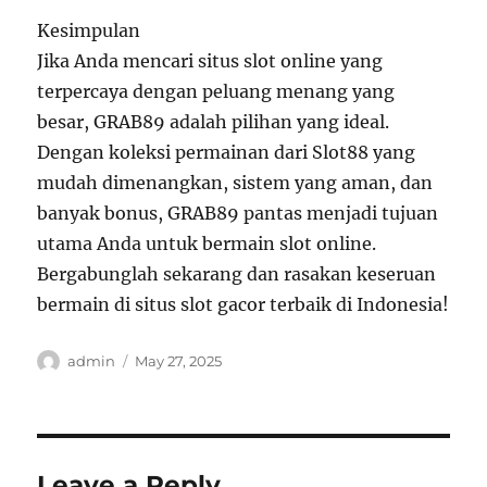
Kesimpulan
Jika Anda mencari situs slot online yang
terpercaya dengan peluang menang yang
besar, GRAB89 adalah pilihan yang ideal.
Dengan koleksi permainan dari Slot88 yang
mudah dimenangkan, sistem yang aman, dan
banyak bonus, GRAB89 pantas menjadi tujuan
utama Anda untuk bermain slot online.
Bergabunglah sekarang dan rasakan keseruan
bermain di situs slot gacor terbaik di Indonesia!
Author
Posted
admin
May 27, 2025
on
Leave a Reply