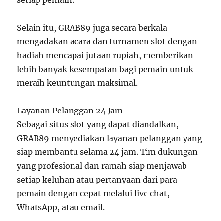
setiap pemain.
Selain itu, GRAB89 juga secara berkala
mengadakan acara dan turnamen slot dengan
hadiah mencapai jutaan rupiah, memberikan
lebih banyak kesempatan bagi pemain untuk
meraih keuntungan maksimal.
Layanan Pelanggan 24 Jam
Sebagai situs slot yang dapat diandalkan,
GRAB89 menyediakan layanan pelanggan yang
siap membantu selama 24 jam. Tim dukungan
yang profesional dan ramah siap menjawab
setiap keluhan atau pertanyaan dari para
pemain dengan cepat melalui live chat,
WhatsApp, atau email.