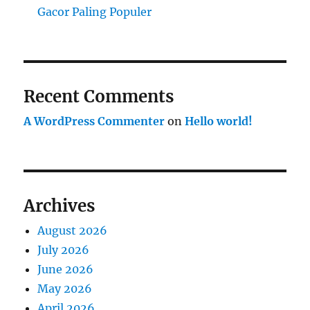
Gacor Paling Populer
Recent Comments
A WordPress Commenter
on
Hello world!
Archives
August 2026
July 2026
June 2026
May 2026
April 2026