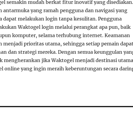
el semakin mudah berkat fitur inovatif yang disediakan
n antarmuka yang ramah pengguna dan navigasi yang
aja dapat melakukan login tanpa kesulitan. Pengguna
akukan Waktogel login melalui perangkat apa pun, baik
pun komputer, selama terhubung internet. Keamanan
menjadi prioritas utama, sehingga setiap pemain dapa
han dan strategi mereka. Dengan semua keunggulan yan
ak mengherankan jika Waktogel menjadi destinasi utam
el online yang ingin meraih keberuntungan secara darin