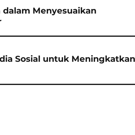
ta dalam Menyesuaikan
r
dia Sosial untuk Meningkatka