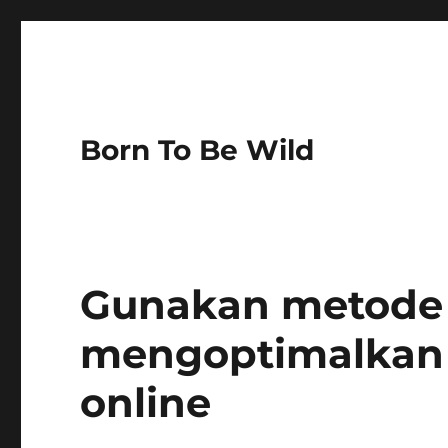
Born To Be Wild
Gunakan metode 
mengoptimalkan 
online