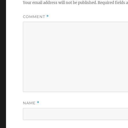
Your email address will not be published.
Required fields
COMMENT
*
NAME
*