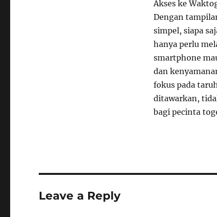
Akses ke Waktog
Dengan tampila
simpel, siapa s
hanya perlu mel
smartphone mau
dan kenyamanan 
fokus pada taru
ditawarkan, tid
bagi pecinta tog
Leave a Reply