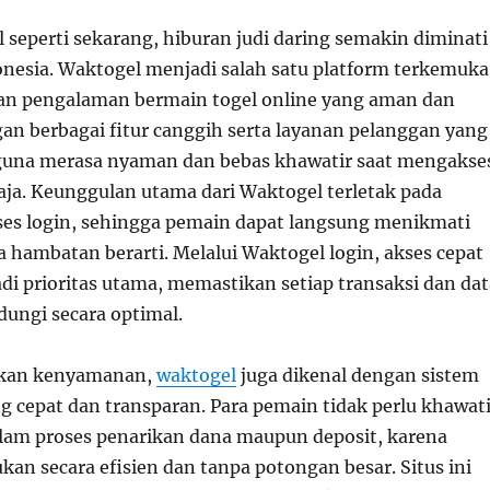
l seperti sekarang, hiburan judi daring semakin diminati
nesia. Waktogel menjadi salah satu platform terkemuka
n pengalaman bermain togel online yang aman dan
gan berbagai fitur canggih serta layanan pelanggan yang
guna merasa nyaman dan bebas khawatir saat mengakse
saja. Keunggulan utama dari Waktogel terletak pada
es login, sehingga pemain dapat langsung menikmati
 hambatan berarti. Melalui Waktogel login, akses cepat
i prioritas utama, memastikan setiap transaksi dan dat
dungi secara optimal.
rkan kenyamanan,
waktogel
juga dikenal dengan sistem
 cepat dan transparan. Para pemain tidak perlu khawati
lam proses penarikan dana maupun deposit, karena
an secara efisien dan tanpa potongan besar. Situs ini