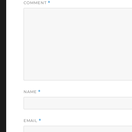
COMMENT
*
NAME
*
EMAIL
*