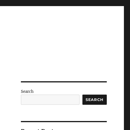
Search
SEARCH