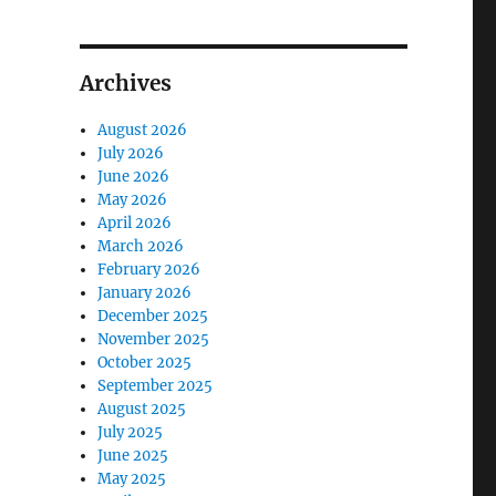
Archives
August 2026
July 2026
June 2026
May 2026
April 2026
March 2026
February 2026
January 2026
December 2025
November 2025
October 2025
September 2025
August 2025
July 2025
June 2025
May 2025