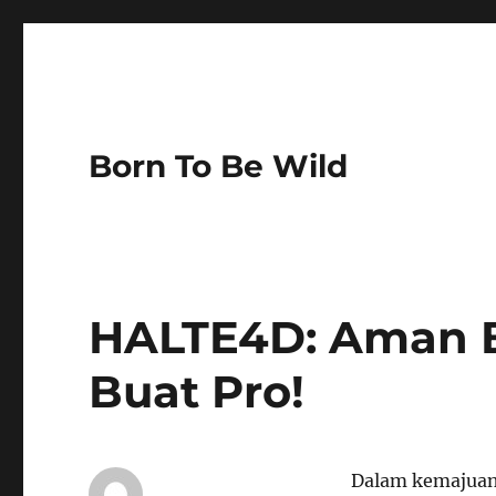
Born To Be Wild
HALTE4D: Aman B
Buat Pro!
Dalam kemajuan d