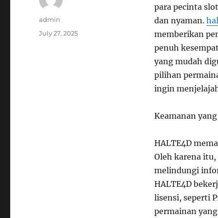
para pecinta sl
Author
admin
dan nyaman.
ha
Posted
July 27, 2025
memberikan pen
on
penuh kesempat
yang mudah digu
pilihan permai
ingin menjelaja
Keamanan yang 
HALTE4D memaha
Oleh karena itu,
melindungi infor
HALTE4D bekerj
lisensi, seperti
permainan yang 