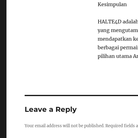
Kesimpulan
HALTE4D adalah 
yang mengutam
mendapatkan keu
berbagai permai
pilihan utama A
Leave a Reply
Your email address will not be published.
Required fields