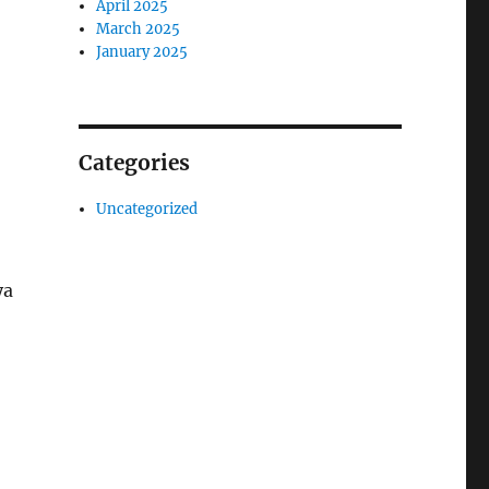
April 2025
March 2025
January 2025
Categories
Uncategorized
ya