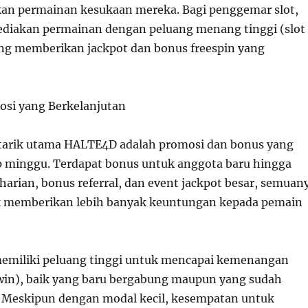
n permainan kesukaan mereka. Bagi penggemar slot,
iakan permainan dengan peluang menang tinggi (slot
ing memberikan jackpot dan bonus freespin yang
si yang Berkelanjutan
 tarik utama HALTE4D adalah promosi dan bonus yang
ap minggu. Terdapat bonus untuk anggota baru hingga
harian, bonus referral, dan event jackpot besar, semuan
k memberikan lebih banyak keuntungan kepada pemain
memiliki peluang tinggi untuk mencapai kemenangan
in), baik yang baru bergabung maupun yang sudah
 Meskipun dengan modal kecil, kesempatan untuk