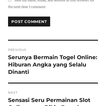
Save my name, email, and website in this browser for
the next time I comment.
Post
PREVIOUS
navigation
Serunya Bermain Togel Online:
Previous
post:
Hiburan Angka yang Selalu
Dinanti
NEXT
Sensasi Seru Permainan Slot
Next