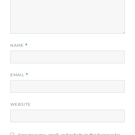
NAME
*
EMAIL
*
WEBSITE