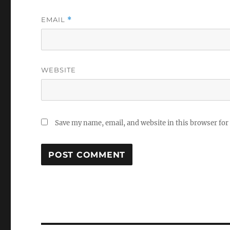
EMAIL
*
WEBSITE
Save my name, email, and website in this browser for