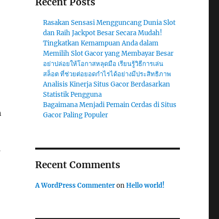
Recent Posts
Rasakan Sensasi Mengguncang Dunia Slot
dan Raih Jackpot Besar Secara Mudah!
Tingkatkan Kemampuan Anda dalam
Memilih Slot Gacor yang Membayar Besar
อย่าปล่อยให้โอกาสหลุดมือ เรียนรู้วิธีการเล่น
สล็อต ที่ช่วยต่อยอดกำไรได้อย่างมีประสิทธิภาพ
Analisis Kinerja Situs Gacor Berdasarkan
Statistik Pengguna
Bagaimana Menjadi Pemain Cerdas di Situs
n
Gacor Paling Populer
Recent Comments
A WordPress Commenter
on
Hello world!