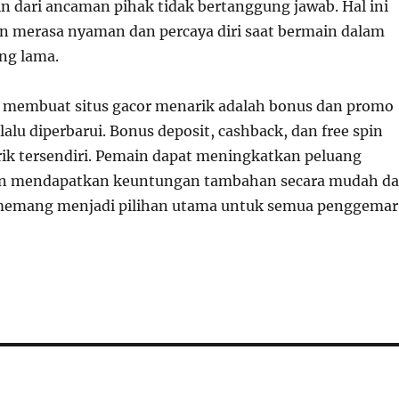
 dari ancaman pihak tidak bertanggung jawab. Hal ini
 merasa nyaman dan percaya diri saat bermain dalam
ng lama.
g membuat situs gacor menarik adalah bonus dan promo
alu diperbarui. Bonus deposit, cashback, dan free spin
rik tersendiri. Pemain dapat meningkatkan peluang
n mendapatkan keuntungan tambahan secara mudah d
i memang menjadi pilihan utama untuk semua penggemar