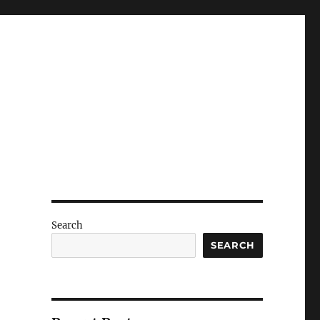
Search
SEARCH