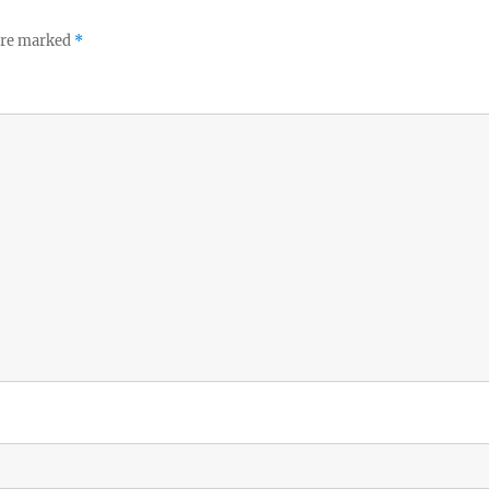
 are marked
*