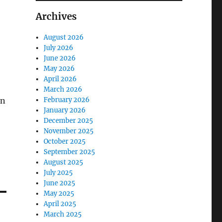
Archives
August 2026
July 2026
June 2026
May 2026
April 2026
March 2026
an
February 2026
January 2026
December 2025
November 2025
October 2025
September 2025
August 2025
July 2025
June 2025
May 2025
April 2025
March 2025