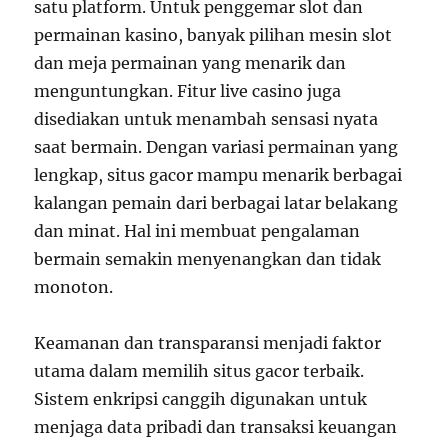
satu platform. Untuk penggemar slot dan
permainan kasino, banyak pilihan mesin slot
dan meja permainan yang menarik dan
menguntungkan. Fitur live casino juga
disediakan untuk menambah sensasi nyata
saat bermain. Dengan variasi permainan yang
lengkap, situs gacor mampu menarik berbagai
kalangan pemain dari berbagai latar belakang
dan minat. Hal ini membuat pengalaman
bermain semakin menyenangkan dan tidak
monoton.
Keamanan dan transparansi menjadi faktor
utama dalam memilih situs gacor terbaik.
Sistem enkripsi canggih digunakan untuk
menjaga data pribadi dan transaksi keuangan