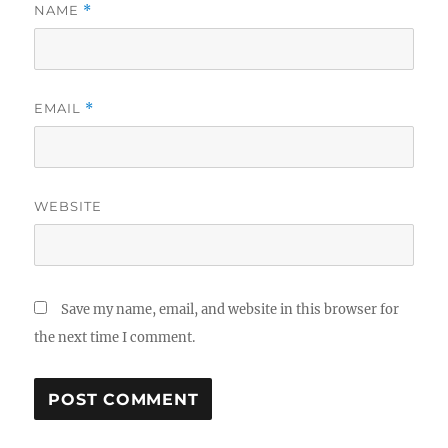
NAME
*
EMAIL
*
WEBSITE
Save my name, email, and website in this browser for
the next time I comment.