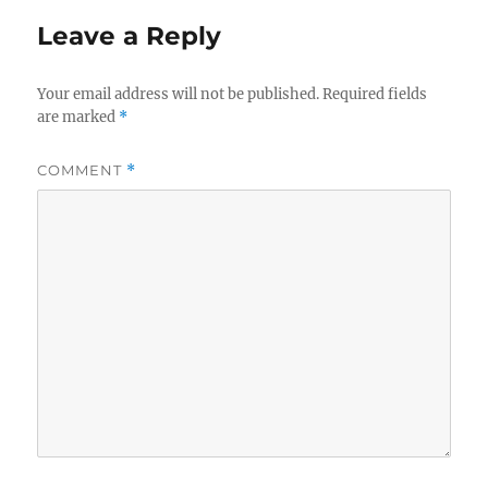
Leave a Reply
Your email address will not be published.
Required fields
are marked
*
COMMENT
*