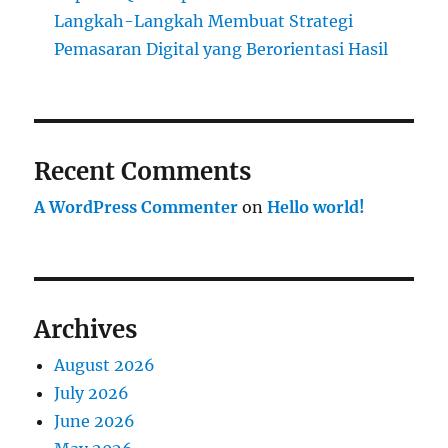
Langkah-Langkah Membuat Strategi
Pemasaran Digital yang Berorientasi Hasil
Recent Comments
A WordPress Commenter
on
Hello world!
Archives
August 2026
July 2026
June 2026