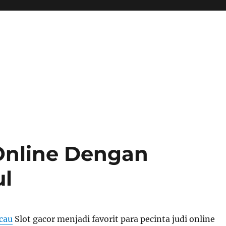
 Online Dengan
l
cau
Slot gacor menjadi favorit para pecinta judi online