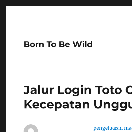
Born To Be Wild
Jalur Login Toto
Kecepatan Unggu
pengeluaran ma