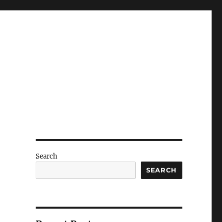
Search
SEARCH