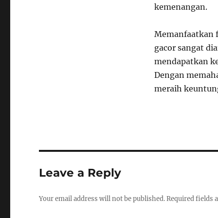
kemenangan.
Memanfaatkan fi
gacor sangat dia
mendapatkan ke
Dengan memahami
meraih keuntunga
Leave a Reply
Your email address will not be published.
Required fields