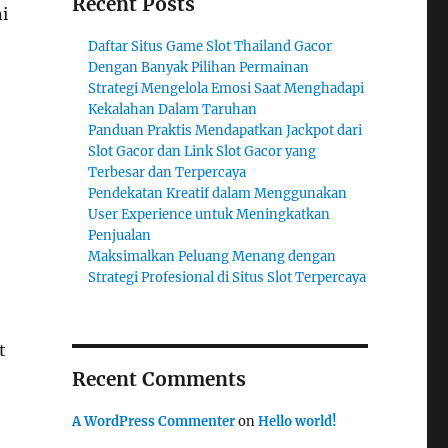
Recent Posts
i
Daftar Situs Game Slot Thailand Gacor
Dengan Banyak Pilihan Permainan
Strategi Mengelola Emosi Saat Menghadapi
Kekalahan Dalam Taruhan
Panduan Praktis Mendapatkan Jackpot dari
Slot Gacor dan Link Slot Gacor yang
Terbesar dan Terpercaya
Pendekatan Kreatif dalam Menggunakan
User Experience untuk Meningkatkan
Penjualan
Maksimalkan Peluang Menang dengan
Strategi Profesional di Situs Slot Terpercaya
t
Recent Comments
A WordPress Commenter
on
Hello world!