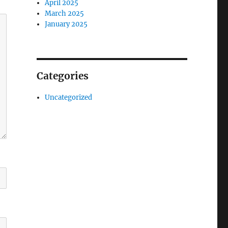
April 2025
March 2025
January 2025
Categories
Uncategorized