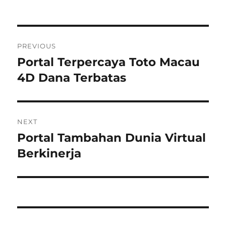
Post
PREVIOUS
navigation
Portal Terpercaya Toto Macau
Previous
post:
4D Dana Terbatas
NEXT
Portal Tambahan Dunia Virtual
Next
post:
Berkinerja