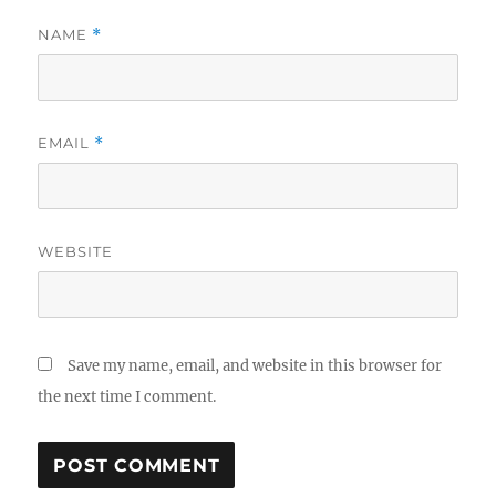
NAME
*
EMAIL
*
WEBSITE
Save my name, email, and website in this browser for
the next time I comment.