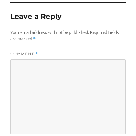
Leave a Reply
Your email address will not be published.
Required fields
are marked
*
COMMENT
*