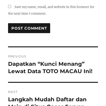
Save my name, email, and website in this browser for
the next time I comment.
Post
PREVIOUS
navigation
Dapatkan “Kunci Menang”
Previous
post:
Lewat Data TOTO MACAU Ini!
NEXT
Langkah Mudah Daftar dan
Next
post: