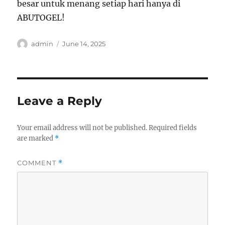
besar untuk menang setiap hari hanya di
ABUTOGEL!
Author
Posted
admin
June 14, 2025
on
Leave a Reply
Your email address will not be published.
Required fields
are marked
*
COMMENT
*