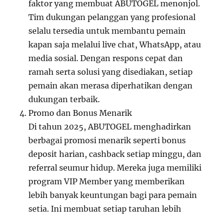
faktor yang membuat ABUTOGEL menonjol.
Tim dukungan pelanggan yang profesional
selalu tersedia untuk membantu pemain
kapan saja melalui live chat, WhatsApp, atau
media sosial. Dengan respons cepat dan
ramah serta solusi yang disediakan, setiap
pemain akan merasa diperhatikan dengan
dukungan terbaik.
Promo dan Bonus Menarik
Di tahun 2025, ABUTOGEL menghadirkan
berbagai promosi menarik seperti bonus
deposit harian, cashback setiap minggu, dan
referral seumur hidup. Mereka juga memiliki
program VIP Member yang memberikan
lebih banyak keuntungan bagi para pemain
setia. Ini membuat setiap taruhan lebih