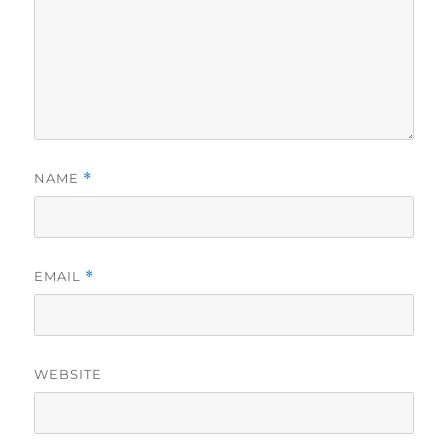
NAME
*
EMAIL
*
WEBSITE