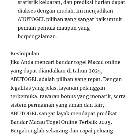
statistik keluaran, dan prediksi harian dapat
diakses dengan mudah. Ini menjadikan
ABUTOGEL pilihan yang sangat baik untuk
pemain pemula maupun yang
berpengalaman.
Kesimpulan
Jika Anda mencari bandar togel Macau online
yang dapat diandalkan di tahun 2025,
ABUTOGEL adalah pilihan yang tepat. Dengan
legalitas yang jelas, layanan pelanggan
terkemuka, tawaran bonus yang menarik, serta
sistem permainan yang aman dan fair,
ABUTOGEL sangat layak mendapat predikat
Bandar Macau Togel Online Terbaik 2025.
Bergabunglah sekarang dan capai peluang