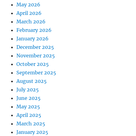
May 2026
April 2026
March 2026
February 2026
January 2026
December 2025
November 2025
October 2025
September 2025
August 2025
July 2025
June 2025
May 2025
April 2025
March 2025
January 2025