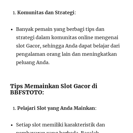
Komunitas dan Strategi
:
Banyak pemain yang berbagi tips dan
strategi dalam komunitas online mengenai
slot Gacor, sehingga Anda dapat belajar dari
pengalaman orang lain dan meningkatkan
peluang Anda.
Tips Memainkan Slot Gacor di
BBFSTOTO:
Pelajari Slot yang Anda Mainkan
:
Setiap slot memiliki karakteristik dan