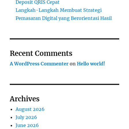
Deposit QRIS Cepat
Langkah-Langkah Membuat Strategi
Pemasaran Digital yang Berorientasi Hasil
Recent Comments
A WordPress Commenter
on
Hello world!
Archives
August 2026
July 2026
June 2026