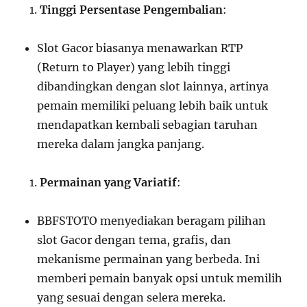
Tinggi Persentase Pengembalian
:
Slot Gacor biasanya menawarkan RTP
(Return to Player) yang lebih tinggi
dibandingkan dengan slot lainnya, artinya
pemain memiliki peluang lebih baik untuk
mendapatkan kembali sebagian taruhan
mereka dalam jangka panjang.
Permainan yang Variatif
:
BBFSTOTO menyediakan beragam pilihan
slot Gacor dengan tema, grafis, dan
mekanisme permainan yang berbeda. Ini
memberi pemain banyak opsi untuk memilih
yang sesuai dengan selera mereka.