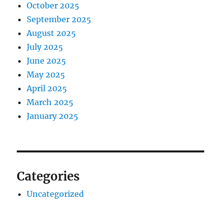
October 2025
September 2025
August 2025
July 2025
June 2025
May 2025
April 2025
March 2025
January 2025
Categories
Uncategorized