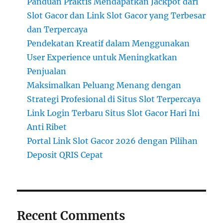
Panduan Praktis Mendapatkan Jackpot dari
Slot Gacor dan Link Slot Gacor yang Terbesar
dan Terpercaya
Pendekatan Kreatif dalam Menggunakan
User Experience untuk Meningkatkan
Penjualan
Maksimalkan Peluang Menang dengan
Strategi Profesional di Situs Slot Terpercaya
Link Login Terbaru Situs Slot Gacor Hari Ini
Anti Ribet
Portal Link Slot Gacor 2026 dengan Pilihan
Deposit QRIS Cepat
Recent Comments