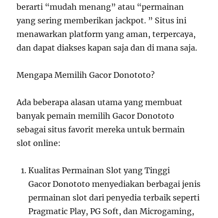
berarti “mudah menang” atau “permainan
yang sering memberikan jackpot. ” Situs ini
menawarkan platform yang aman, terpercaya,
dan dapat diakses kapan saja dan di mana saja.
Mengapa Memilih Gacor Donototo?
Ada beberapa alasan utama yang membuat
banyak pemain memilih Gacor Donototo
sebagai situs favorit mereka untuk bermain
slot online:
Kualitas Permainan Slot yang Tinggi
Gacor Donototo menyediakan berbagai jenis
permainan slot dari penyedia terbaik seperti
Pragmatic Play, PG Soft, dan Microgaming,