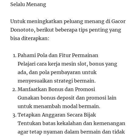
Selalu Menang
Untuk meningkatkan peluang menang di Gacor
Donototo, berikut beberapa tips penting yang
bisa diterapkan:
Pahami Pola dan Fitur Permainan
Pelajari cara kerja mesin slot, bonus yang
ada, dan pola pembayaran untuk
menyesuaikan strategi bermain.
Manfaatkan Bonus dan Promosi
Gunakan bonus deposit dan promosi lain
untuk menambah modal bermain.
Tetapkan Anggaran Secara Bijak
Tentukan batas kekalahan dan kemenangan
agar tetap nyaman dalam bermain dan tidak