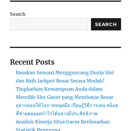
Search
SEARCH
Recent Posts
Rasakan Sensasi Mengguncang Dunia Slot
dan Raih Jackpot Besar Secara Mudah!
Tingkatkan Kemampuan Anda dalam
Memilih Slot Gacor yang Membayar Besar
อย่าปล่อยให้โอกาสหลุดมือ เรียนรู้วิธีการเล่น สล็อต
ที่ช่วยต่อยอดกำไรได้อย่างมีประสิทธิภาพ
Analisis Kinerja Situs Gacor Berdasarkan
Statistik Pengguna