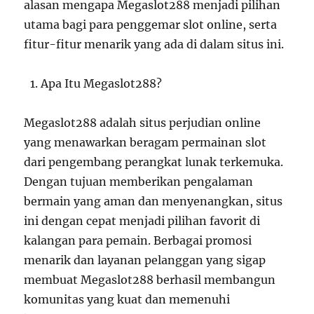
alasan mengapa Megaslot288 menjadi pilihan
utama bagi para penggemar slot online, serta
fitur-fitur menarik yang ada di dalam situs ini.
Apa Itu Megaslot288?
Megaslot288 adalah situs perjudian online
yang menawarkan beragam permainan slot
dari pengembang perangkat lunak terkemuka.
Dengan tujuan memberikan pengalaman
bermain yang aman dan menyenangkan, situs
ini dengan cepat menjadi pilihan favorit di
kalangan para pemain. Berbagai promosi
menarik dan layanan pelanggan yang sigap
membuat Megaslot288 berhasil membangun
komunitas yang kuat dan memenuhi