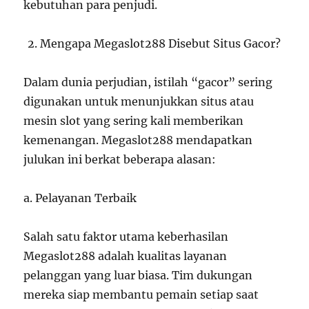
kebutuhan para penjudi.
Mengapa Megaslot288 Disebut Situs Gacor?
Dalam dunia perjudian, istilah “gacor” sering
digunakan untuk menunjukkan situs atau
mesin slot yang sering kali memberikan
kemenangan. Megaslot288 mendapatkan
julukan ini berkat beberapa alasan:
a. Pelayanan Terbaik
Salah satu faktor utama keberhasilan
Megaslot288 adalah kualitas layanan
pelanggan yang luar biasa. Tim dukungan
mereka siap membantu pemain setiap saat