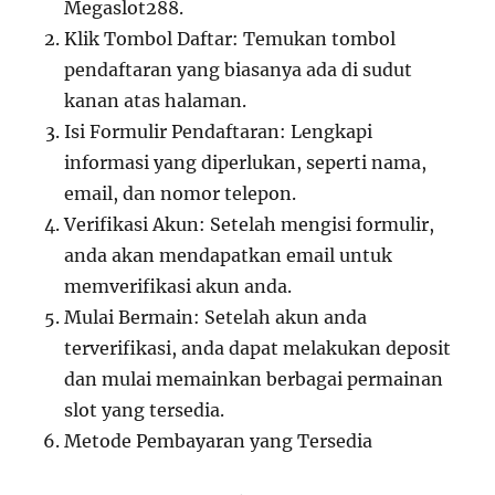
Megaslot288.
Klik Tombol Daftar: Temukan tombol
pendaftaran yang biasanya ada di sudut
kanan atas halaman.
Isi Formulir Pendaftaran: Lengkapi
informasi yang diperlukan, seperti nama,
email, dan nomor telepon.
Verifikasi Akun: Setelah mengisi formulir,
anda akan mendapatkan email untuk
memverifikasi akun anda.
Mulai Bermain: Setelah akun anda
terverifikasi, anda dapat melakukan deposit
dan mulai memainkan berbagai permainan
slot yang tersedia.
Metode Pembayaran yang Tersedia