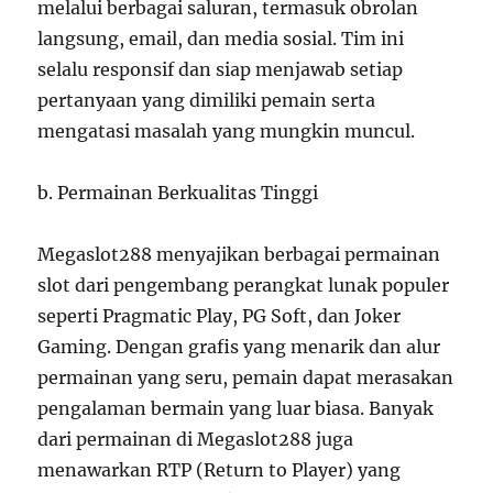
melalui berbagai saluran, termasuk obrolan
langsung, email, dan media sosial. Tim ini
selalu responsif dan siap menjawab setiap
pertanyaan yang dimiliki pemain serta
mengatasi masalah yang mungkin muncul.
b. Permainan Berkualitas Tinggi
Megaslot288 menyajikan berbagai permainan
slot dari pengembang perangkat lunak populer
seperti Pragmatic Play, PG Soft, dan Joker
Gaming. Dengan grafis yang menarik dan alur
permainan yang seru, pemain dapat merasakan
pengalaman bermain yang luar biasa. Banyak
dari permainan di Megaslot288 juga
menawarkan RTP (Return to Player) yang