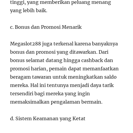
tinggi, yang memberikan peluang menang
yang lebih baik.
c. Bonus dan Promosi Menarik
Megaslot288 juga terkenal karena banyaknya
bonus dan promosi yang ditawarkan. Dari
bonus selamat datang hingga cashback dan
promosi harian, pemain dapat memanfaatkan
beragam tawaran untuk meningkatkan saldo
mereka. Hal ini tentunya menjadi daya tarik
tersendiri bagi mereka yang ingin
memaksimalkan pengalaman bermain.
d. Sistem Keamanan yang Ketat