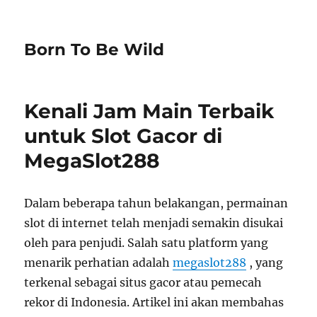
Born To Be Wild
Kenali Jam Main Terbaik
untuk Slot Gacor di
MegaSlot288
Dalam beberapa tahun belakangan, permainan
slot di internet telah menjadi semakin disukai
oleh para penjudi. Salah satu platform yang
menarik perhatian adalah
megaslot288
, yang
terkenal sebagai situs gacor atau pemecah
rekor di Indonesia. Artikel ini akan membahas