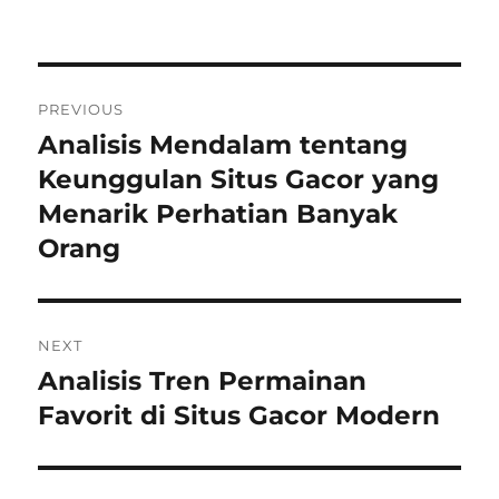
Post
PREVIOUS
navigation
Analisis Mendalam tentang
Previous
post:
Keunggulan Situs Gacor yang
Menarik Perhatian Banyak
Orang
NEXT
Analisis Tren Permainan
Next
post:
Favorit di Situs Gacor Modern