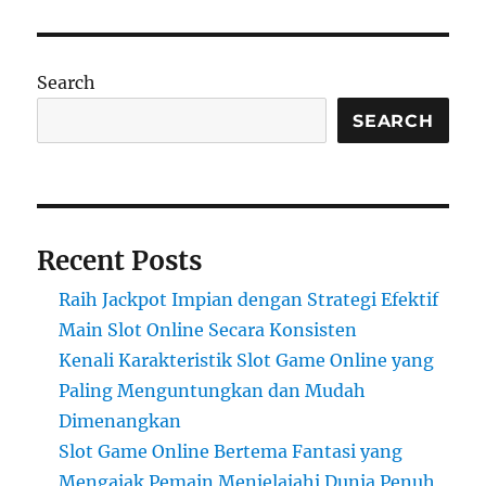
Search
SEARCH
Recent Posts
Raih Jackpot Impian dengan Strategi Efektif
Main Slot Online Secara Konsisten
Kenali Karakteristik Slot Game Online yang
Paling Menguntungkan dan Mudah
Dimenangkan
Slot Game Online Bertema Fantasi yang
Mengajak Pemain Menjelajahi Dunia Penuh