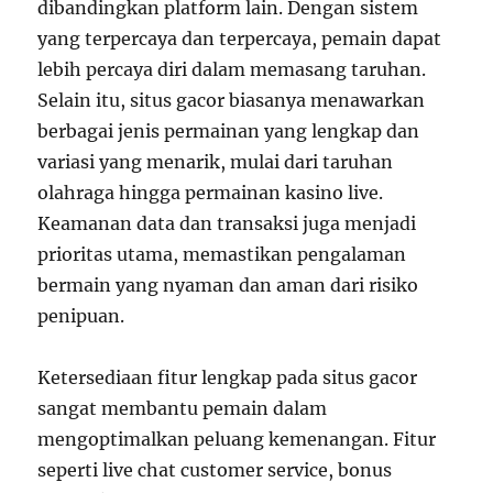
dibandingkan platform lain. Dengan sistem
yang terpercaya dan terpercaya, pemain dapat
lebih percaya diri dalam memasang taruhan.
Selain itu, situs gacor biasanya menawarkan
berbagai jenis permainan yang lengkap dan
variasi yang menarik, mulai dari taruhan
olahraga hingga permainan kasino live.
Keamanan data dan transaksi juga menjadi
prioritas utama, memastikan pengalaman
bermain yang nyaman dan aman dari risiko
penipuan.
Ketersediaan fitur lengkap pada situs gacor
sangat membantu pemain dalam
mengoptimalkan peluang kemenangan. Fitur
seperti live chat customer service, bonus