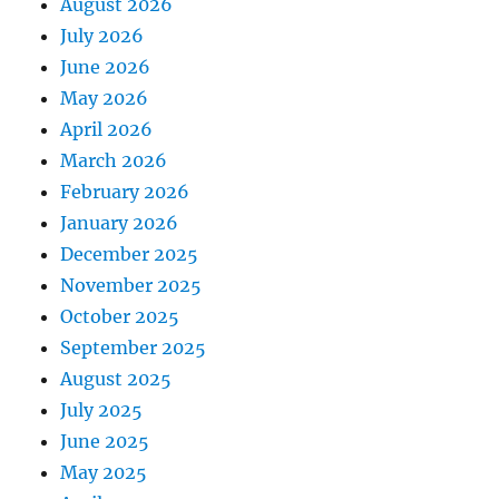
August 2026
July 2026
June 2026
May 2026
April 2026
March 2026
February 2026
January 2026
December 2025
November 2025
October 2025
September 2025
August 2025
July 2025
June 2025
May 2025